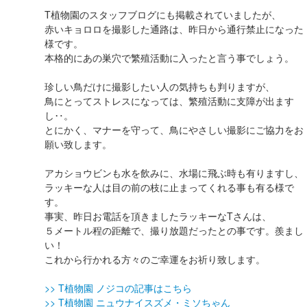
T植物園のスタッフブログにも掲載されていましたが、
赤いキョロロを撮影した通路は、昨日から通行禁止になった
様です。
本格的にあの巣穴で繁殖活動に入ったと言う事でしょう。
珍しい鳥だけに撮影したい人の気持ちも判りますが、
鳥にとってストレスになっては、繁殖活動に支障が出ます
し‥。
とにかく、マナーを守って、鳥にやさしい撮影にご協力をお
願い致します。
アカショウビンも水を飲みに、水場に飛ぶ時も有りますし、
ラッキーな人は目の前の枝に止まってくれる事も有る様で
す。
事実、昨日お電話を頂きましたラッキーなTさんは、
５メートル程の距離で、撮り放題だったとの事です。羨まし
い！
これから行かれる方々のご幸運をお祈り致します。
>> T植物園 ノジコの記事はこちら
>> T植物園 ニュウナイスズメ・ミソちゃん