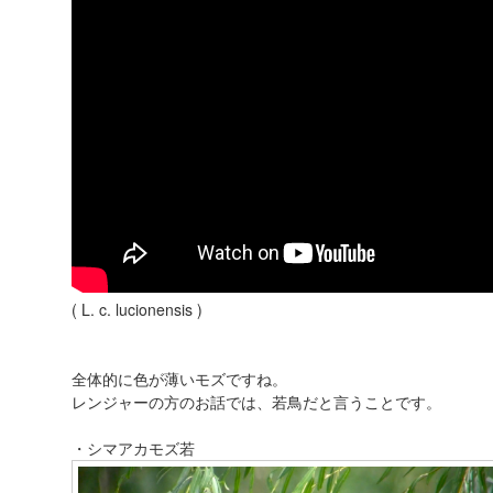
( L. c. lucionensis )
全体的に色が薄いモズですね。
レンジャーの方のお話では、若鳥だと言うことです。
・シマアカモズ若