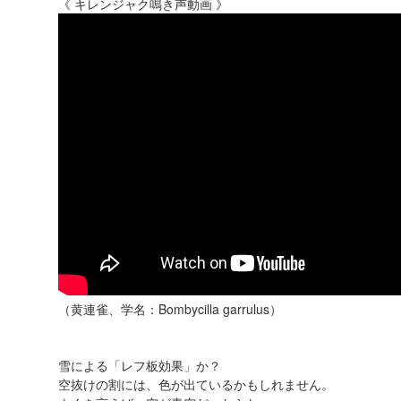
《 キレンジャク鳴き声動画 》
（黄連雀、学名：Bombycilla garrulus）
雪による「レフ板効果」か？
空抜けの割には、色が出ているかもしれません。