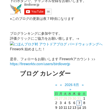
下のボタンで、チャンネル登録をお願いします。
※このブログの更新は夜７時頃になります
ブログランキングに参加中です。
評価クリックにご協力をお願い致します。→
Firework 始めました！
是非、フォローをお願いします Fireworkアカウント >>
https://fireworktv.com/users/birdloverjp
ブログ カレンダー
«
«
2026 8月
»
»
日
月
火
水
木
金
土
26
27
28
29
30
31
1
2
3
4
5
6
8
7
9
10
11
12
13
15
14