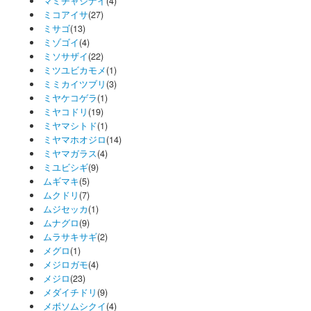
マミチャジナイ
(4)
ミコアイサ
(27)
ミサゴ
(13)
ミゾゴイ
(4)
ミソサザイ
(22)
ミツユビカモメ
(1)
ミミカイツブリ
(3)
ミヤケコゲラ
(1)
ミヤコドリ
(19)
ミヤマシトド
(1)
ミヤマホオジロ
(14)
ミヤマガラス
(4)
ミユビシギ
(9)
ムギマキ
(5)
ムクドリ
(7)
ムジセッカ
(1)
ムナグロ
(9)
ムラサキサギ
(2)
メグロ
(1)
メジロガモ
(4)
メジロ
(23)
メダイチドリ
(9)
メボソムシクイ
(4)