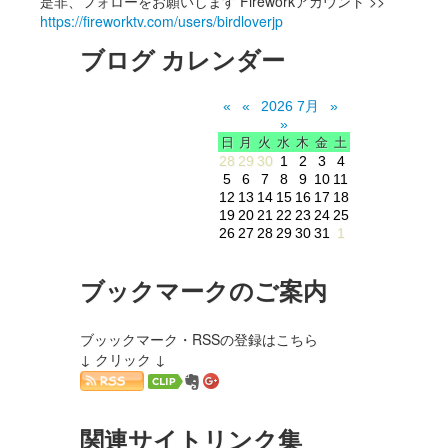
是非、フォローをお願いします Fireworkアカウント >>
https://fireworktv.com/users/birdloverjp
ブログ カレンダー
«
«
2026 7月
»
»
日
月
火
水
木
金
土
28
29
30
1
2
3
4
5
6
7
8
9
10
11
12
13
14
15
16
17
18
19
20
21
22
23
24
25
26
27
28
29
30
31
1
ブックマークのご案内
ブッックマーク・RSSの登録はこちら
↓ クリック ↓
関連サイトリンク集