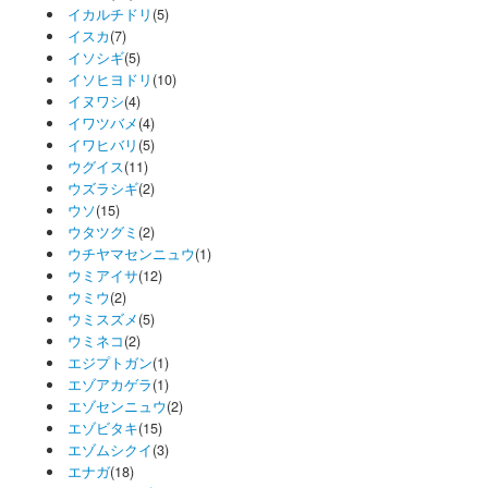
イカルチドリ
(5)
イスカ
(7)
イソシギ
(5)
イソヒヨドリ
(10)
イヌワシ
(4)
イワツバメ
(4)
イワヒバリ
(5)
ウグイス
(11)
ウズラシギ
(2)
ウソ
(15)
ウタツグミ
(2)
ウチヤマセンニュウ
(1)
ウミアイサ
(12)
ウミウ
(2)
ウミスズメ
(5)
ウミネコ
(2)
エジプトガン
(1)
エゾアカゲラ
(1)
エゾセンニュウ
(2)
エゾビタキ
(15)
エゾムシクイ
(3)
エナガ
(18)