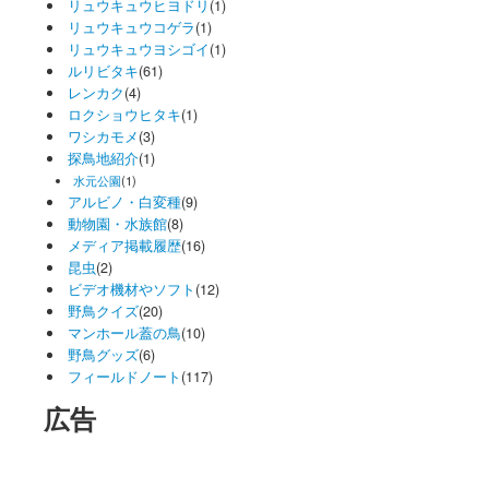
リュウキュウヒヨドリ
(1)
リュウキュウコゲラ
(1)
リュウキュウヨシゴイ
(1)
ルリビタキ
(61)
レンカク
(4)
ロクショウヒタキ
(1)
ワシカモメ
(3)
探鳥地紹介
(1)
水元公園
(1)
アルビノ・白変種
(9)
動物園・水族館
(8)
メディア掲載履歴
(16)
昆虫
(2)
ビデオ機材やソフト
(12)
野鳥クイズ
(20)
マンホール蓋の鳥
(10)
野鳥グッズ
(6)
フィールドノート
(117)
広告