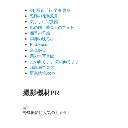
deji写真「花 昆虫 野鳥」
雅郎の花鳥風月
気ままに写真館
彩の国、夢見人のフォト
四季の予感
季節の映ろひ
Bird Focus
鳥見好日
栗の木写真館Ⅲ
足の向くまま 気の向くまま
瑞鳥庵ブログ
野鳥情報.com
撮影機材PR
野鳥撮影に人気のカメラ！