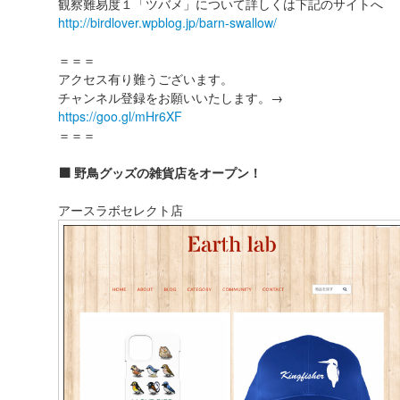
観察難易度１「ツバメ」について詳しくは下記のサイトへ
http://birdlover.wpblog.jp/barn-swallow/
＝＝＝
アクセス有り難うございます。
チャンネル登録をお願いいたします。→
https://goo.gl/mHr6XF
＝＝＝
⬛️ 野鳥グッズの雑貨店をオープン！
アースラボセレクト店