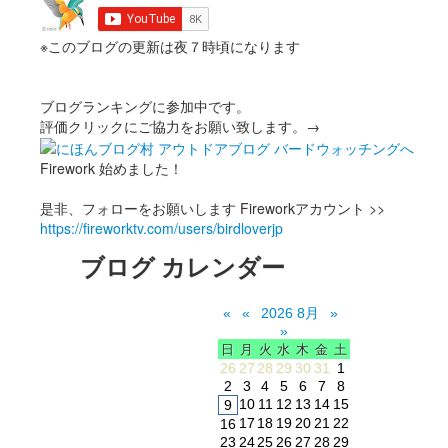
※このブログの更新は夜７時頃になります
ブログランキングに参加中です。
評価クリックにご協力をお願い致します。→
Firework 始めました！
是非、フォローをお願いします Fireworkアカウント >>
https://fireworktv.com/users/birdloverjp
ブログ カレンダー
«
«
2026 8月
»
»
日
月
火
水
木
金
土
26
27
28
29
30
31
1
2
3
4
5
6
7
8
10
11
12
13
14
15
9
17
18
19
20
21
22
16
23
24
25
26
27
28
29