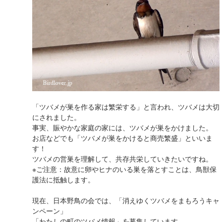
「ツバメが巣を作る家は繁栄する」と言われ、ツバメは大切
にされました。
事実、賑やかな家庭の家には、ツバメが巣をかけました。
お店などでも「ツバメが巣をかけると商売繁盛」といいま
す！
ツバメの営巣を理解して、共存共栄していきたいですね。
※ご注意：故意に卵やヒナのいる巣を落とすことは、鳥獣保
護法に抵触します。
現在、日本野鳥の会では、「消えゆくツバメをまもろうキャ
ンペーン」
「わたしの町のツバメ情報」を募集しています。