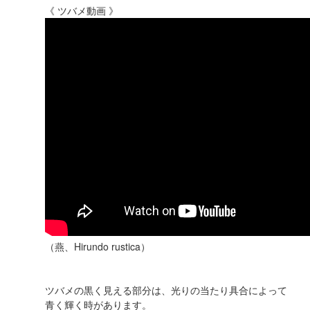
《 ツバメ動画 》
（燕、Hirundo rustica）
ツバメの黒く見える部分は、光りの当たり具合によって
青く輝く時があります。