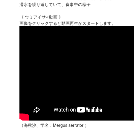
潜水を繰り返していて、食事中の様子
《 ウミアイサ♂動画 》
画像をクリックすると動画再生がスタートします。
（海秋沙、学名：Mergus serrator ）