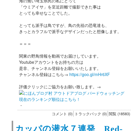
海の無い埼玉県民の私にとって
「ウミアイサ」を至近距離で撮影できた事は
とっても幸せなことでした。
とっても派手は鳥ですが、鳥の先祖の恐竜達も、
きっとカラフルで派手なデザインだったと想像します。
＝＝＝
関東の野鳥情報を動画でお届けしています。
Youtubeアカウントをお持ちの方は
是非、チャンネル登録をお願いいたします。
チャンネル登録はこちら→
https://goo.gl/mHr6XF
評価クリックにご協力をお願い致します。→
現在のランキング順位はこちら！
・
コメント (0)
トラックバック (0)
閲覧 (18583)
カッパの潜水７連発 Red-