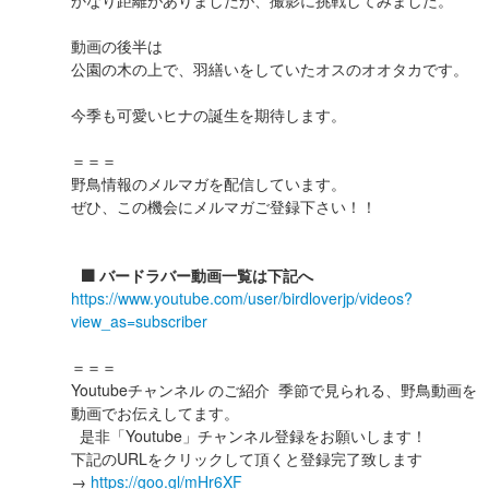
かなり距離がありましたが、撮影に挑戦してみました。
動画の後半は
公園の木の上で、羽繕いをしていたオスのオオタカです。
今季も可愛いヒナの誕生を期待します。
＝＝＝
野鳥情報のメルマガを配信しています。
ぜひ、この機会にメルマガご登録下さい！！
⬛️ バードラバー動画一覧は下記へ
https://www.youtube.com/user/birdloverjp/videos?
view_as=subscriber
＝＝＝
Youtubeチャンネル のご紹介 季節で見られる、野鳥動画を
動画でお伝えしてます。
是非「Youtube」チャンネル登録をお願いします！
下記のURLをクリックして頂くと登録完了致します
→
https://goo.gl/mHr6XF