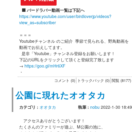
⬛️ バードラバー動画一覧は下記へ
https://www.youtube.com/user/birdloverjp/videos?
view_as=subscriber
＝＝＝
Youtubeチャンネル のご紹介 季節で見られる、野鳥動画を
動画でお伝えしてます。
是非「Youtube」チャンネル登録をお願いします！
下記のURLをクリックして頂くと登録完了致します
→
https://goo.gl/mHr6XF
・
コメント (0)
トラックバック (0)
閲覧 (8177)
公園に現れたオオタカ
カテゴリ :
オオタカ
執筆 :
nobu
2022-1-30 18:49
アクセスありがとうございます！
たくさんのファミリーが遊ぶ、M公園の池に、