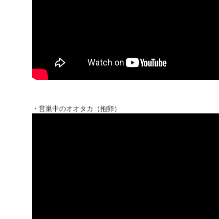
・営巣中のオオタカ（抱卵）