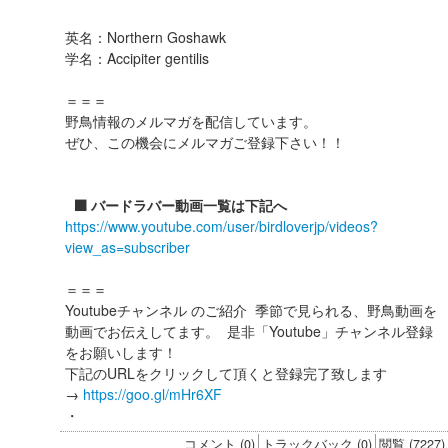
英名：Northern Goshawk
学名：Accipiter gentilis
＝＝＝
野鳥情報のメルマガを配信しています。
ぜひ、この機会にメルマガご登録下さい！！
⬛️ バードラバー動画一覧は下記へ
https://www.youtube.com/user/birdloverjp/videos?
view_as=subscriber
＝＝＝
Youtubeチャンネル のご紹介 季節で見られる、野鳥動画を
動画でお伝えしてます。 是非「Youtube」チャンネル登録
をお願いします！
下記のURLをクリックして頂くと登録完了致します
→
https://goo.gl/mHr6XF
・
コメント (0)
トラックバック (0)
閲覧 (7227)