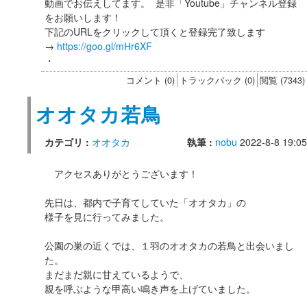
動画でお伝えしてます。 是非「Youtube」チャンネル登録
をお願いします！
下記のURLをクリックして頂くと登録完了致します
→
https://goo.gl/mHr6XF
・
コメント (0)
トラックバック (0)
閲覧 (7343)
オオタカ若鳥
カテゴリ :
オオタカ
執筆 :
nobu
2022-8-8 19:05
アクセスありがとうございます！
先日は、都内で子育てしていた「オオタカ」の
様子を見に行ってみました。
公園の巣の近くでは、１羽のオオタカの若鳥と出会いまし
た。
まだまだ親に甘えているようで、
親を呼ぶような甲高い鳴き声を上げていました。