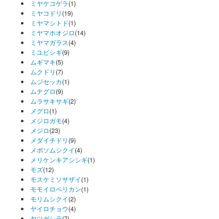
ミヤケコゲラ
(1)
ミヤコドリ
(19)
ミヤマシトド
(1)
ミヤマホオジロ
(14)
ミヤマガラス
(4)
ミユビシギ
(9)
ムギマキ
(5)
ムクドリ
(7)
ムジセッカ
(1)
ムナグロ
(9)
ムラサキサギ
(2)
メグロ
(1)
メジロガモ
(4)
メジロ
(23)
メダイチドリ
(9)
メボソムシクイ
(4)
メリケンキアシシギ
(1)
モズ
(12)
モスケミソサザイ
(1)
モモイロペリカン
(1)
モリムシクイ
(2)
ヤイロチョウ
(4)
ヤツガシラ
(7)