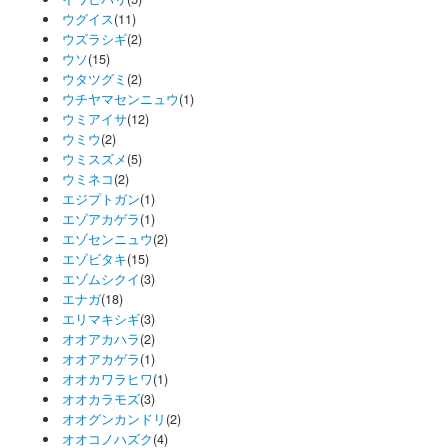
ウグイス
(11)
ウズラシギ
(2)
ウソ
(15)
ウタツグミ
(2)
ウチヤマセンニュウ
(1)
ウミアイサ
(12)
ウミウ
(2)
ウミスズメ
(5)
ウミネコ
(2)
エジプトガン
(1)
エゾアカゲラ
(1)
エゾセンニュウ
(2)
エゾビタキ
(15)
エゾムシクイ
(3)
エナガ
(18)
エリマキシギ
(3)
オオアカハラ
(2)
オオアカゲラ
(1)
オオカワラヒワ
(1)
オオカラモズ
(3)
オオグンカンドリ
(2)
オオコノハズク
(4)