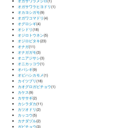
オガサワラメジロ
(1)
オガサワラヒヨドリ
(1)
オカヨシガモ
(9)
オガワコマドリ
(4)
オグロシギ
(4)
オシドリ
(18)
オジロトウネン
(5)
オジロビタキ
(23)
オナガ
(11)
オナガガモ
(3)
オニアジサシ
(3)
オニカッコウ
(1)
オバシギ
(9)
オビハシカモメ
(1)
カイツブリ
(18)
カオグロガビチョウ
(1)
カケス
(9)
カササギ
(2)
カシラダカ
(11)
カツオドリ
(2)
カッコウ
(5)
カナダヅル
(2)
ガビチョウ
(3)