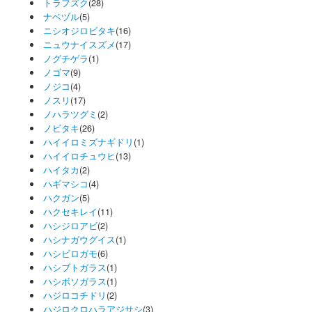
トラフズク
(28)
ナベヅル
(5)
ニシオジロビタキ
(16)
ニュウナイスズメ
(17)
ノグチゲラ
(1)
ノゴマ
(9)
ノジコ
(4)
ノスリ
(17)
ノハラツグミ
(2)
ノビタキ
(26)
ハイイロミズナギドリ
(1)
ハイイロチュウヒ
(13)
ハイタカ
(2)
ハギマシコ
(4)
ハクガン
(5)
ハクセキレイ
(11)
ハシジロアビ
(2)
ハシナガウグイス
(1)
ハシビロガモ
(6)
ハシブトガラス
(1)
ハシボソガラス
(1)
ハジロコチドリ
(2)
ハジロクロハラアジサシ
(3)