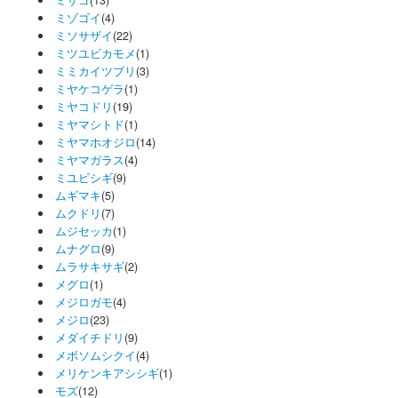
ミゾゴイ
(4)
ミソサザイ
(22)
ミツユビカモメ
(1)
ミミカイツブリ
(3)
ミヤケコゲラ
(1)
ミヤコドリ
(19)
ミヤマシトド
(1)
ミヤマホオジロ
(14)
ミヤマガラス
(4)
ミユビシギ
(9)
ムギマキ
(5)
ムクドリ
(7)
ムジセッカ
(1)
ムナグロ
(9)
ムラサキサギ
(2)
メグロ
(1)
メジロガモ
(4)
メジロ
(23)
メダイチドリ
(9)
メボソムシクイ
(4)
メリケンキアシシギ
(1)
モズ
(12)