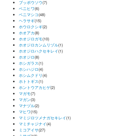
ブッポウソウ
(7)
ベニヒワ
(6)
ベニマシコ
(48)
ヘラサギ
(15)
ホウロクシギ
(2)
ホオアカ
(8)
ホオジロガモ
(10)
ホオジロカンムリヅル
(1)
ホオジロハクセキレイ
(1)
ホオジロ
(8)
ホシガラス
(1)
ホシハジロ
(4)
ホシムクドリ
(4)
ホトトギス
(1)
ホントウアカヒゲ
(2)
マガモ
(7)
マガン
(3)
マナヅル
(2)
マヒワ
(15)
マミジロツメナガセキレイ
(1)
マミチャジナイ
(4)
ミコアイサ
(27)
ミサゴ
(13)