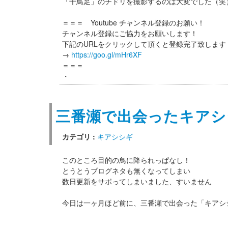
「千鳥足」のチドリを撮影するのは大変でした（笑
＝＝＝ Youtube チャンネル登録のお願い！
チャンネル登録にご協力をお願いします！
下記のURLをクリックして頂くと登録完了致します
→
https://goo.gl/mHr6XF
＝＝＝
・
三番瀬で出会ったキアシ
カテゴリ :
キアシシギ
このところ目的の鳥に降られっぱなし！
とうとうブログネタも無くなってしまい
数日更新をサボってしまいました、すいません
今日は一ヶ月ほど前に、三番瀬で出会った「キアシ