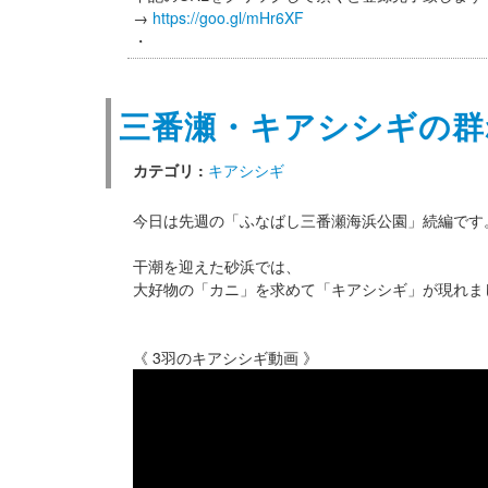
→
https://goo.gl/mHr6XF
・
三番瀬・キアシシギの群
カテゴリ :
キアシシギ
今日は先週の「ふなばし三番瀬海浜公園」続編です
干潮を迎えた砂浜では、
大好物の「カニ」を求めて「キアシシギ」が現れま
《 3羽のキアシシギ動画 》