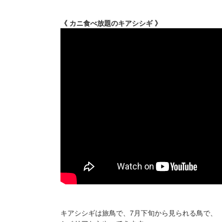
《 カニ食べ放題のキアシシギ 》
キアシシギは旅鳥で、7月下旬から見られる鳥で、