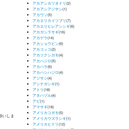
アカアシカツオドリ
(2)
アカアシアジサシ
(1)
アカウソ
(5)
アカエリカイツブリ
(7)
アカエリヒレアシシギ
(6)
アカガシラサギ
(16)
アカゲラ
(14)
アカショウビン
(6)
アカコッコ
(2)
アカツクシガモ
(4)
アカハジロ
(5)
アカハラ
(6)
アカハシハジロ
(4)
アジサシ
(4)
アシナガシギ
(1)
アトリ
(18)
アネハヅル
(4)
アビ
(1)
アマサギ
(18)
アメリカコガモ
(5)
お願いしま
アメリカウズラシギ
(1)
アメリカヒドリ
(12)