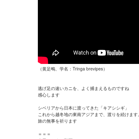
（黄足鴫、学名：Tringa brevipes）
逃げ足の速いカニを、よく捕まえるものですね
感心します
シベリアから日本に渡ってきた「キアシシギ」
これから越冬地の東南アジアまで、渡りを続けます
旅の無事を祈ります
＝＝＝