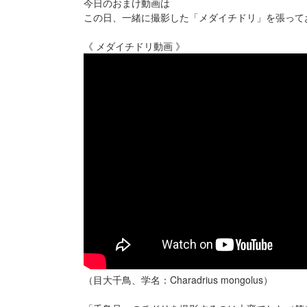
今日のおまけ動画は
この日、一緒に撮影した「メダイチドリ」を張って
《 メダイチドリ動画 》
（目大千鳥、学名：Charadrius mongolus）