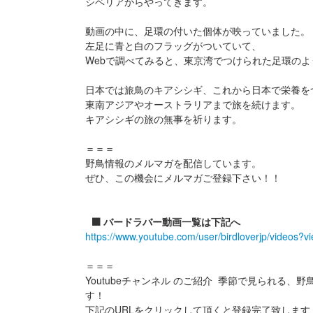
シベリアからやってきます。
動画の中に、足環の付いた個体が映っていました。
左足に青と白のフラッグがついていて、
Webで調べてみると、東京湾でつけられた足環のよ
日本では旅鳥のキアシシギ、これから日本で栄養を
東南アジアやオーストラリアまで旅を続けます。
キアシシギの旅の無事を祈ります。
＝＝＝
野鳥情報のメルマガを配信しています。
ぜひ、この機会にメルマガご登録下さい！！
⬛️ バードラバー動画一覧は下記へ
https://www.youtube.com/user/birdloverjp/videos?v
＝＝＝
Youtubeチャンネル のご紹介 季節で見られる、
す！
下記のURLをクリックして頂くと登録完了致します