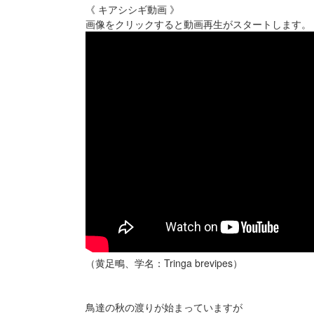
《 キアシシギ動画 》
画像をクリックすると動画再生がスタートします。
（黄足鴫、学名：Tringa brevipes）
鳥達の秋の渡りが始まっていますが