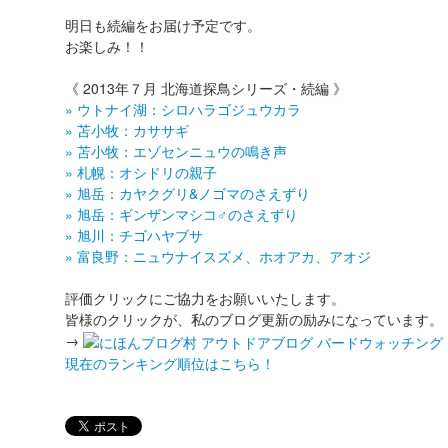
明日も続編をお届け予定です。
お楽しみ！！
《 2013年７月 北海道探鳥シリーズ・続編 》
» ウトナイ湖：シロハラゴジュウカラ
» 苫小牧：カササギ
» 苫小牧：エゾセンニュウの鳴き声
» 札幌：オシドリの親子
» 旭岳：カヤクグリ&ノゴマのさえずり
» 旭岳：ギンザンマシコ♂のさえずり
» 旭川：チゴハヤブサ
» 富良野：ニュウナイスズメ、ホオアカ、アオジ
評価クリックにご協力をお願いいたします。
皆様のクリックが、私のブログ更新の励みになっています。
→
現在のランキング順位はこちら！