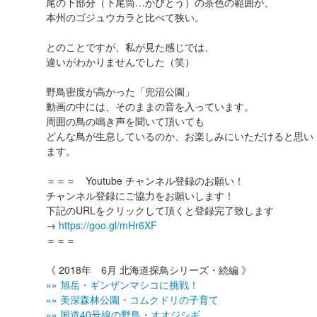
尾の下部分（下尾筒…かびとう）の茶色の範囲が、
本州のゴジュウカラと比べて狭い。
とのことですが、私が見た感じでは、
違いがわかりませんでした（笑）
野鳥密度が高かった「兜沼公園」
動画の中には、そのままの音を入っています。
周囲の鳥の鳴き声を聞いて頂いても
どんな鳥が生息しているのか、お楽しみにいただけると思い
ます。
＝＝＝ Youtube チャンネル登録のお願い！
チャンネル登録にご協力をお願いします！
下記のURLをクリックして頂くと登録完了致します
→
https://goo.gl/mHr6XF
＝＝＝
《 2018年 6月 北海道探鳥シリーズ・続編 》
»» 旭岳・ギンザンマシコに挑戦！
»» 美深森林公園・コムクドリの子育て
»» 国道40号線の野鳥・オオジシギ