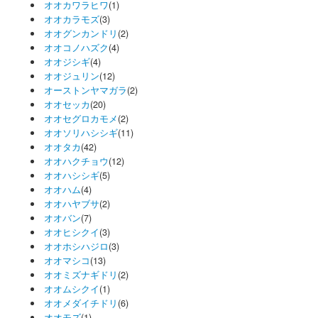
オオカワラヒワ
(1)
オオカラモズ
(3)
オオグンカンドリ
(2)
オオコノハズク
(4)
オオジシギ
(4)
オオジュリン
(12)
オーストンヤマガラ
(2)
オオセッカ
(20)
オオセグロカモメ
(2)
オオソリハシシギ
(11)
オオタカ
(42)
オオハクチョウ
(12)
オオハシシギ
(5)
オオハム
(4)
オオハヤブサ
(2)
オオバン
(7)
オオヒシクイ
(3)
オオホシハジロ
(3)
オオマシコ
(13)
オオミズナギドリ
(2)
オオムシクイ
(1)
オオメダイチドリ
(6)
オオモズ
(1)