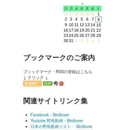
»
日
月
火
水
木
金
土
26
27
28
29
30
31
1
2
3
4
5
6
7
8
9
10
11
12
13
14
15
16
17
18
19
20
21
22
23
24
25
26
27
28
29
30
31
1
2
3
4
5
ブックマークのご案内
ブッックマーク・RSSの登録はこちら
↓ クリック ↓
関連サイトリンク集
Facebook・Birdlover
Youtube 野鳥動画・Birdlover
日本の野鳥動画リスト・ Birdlover