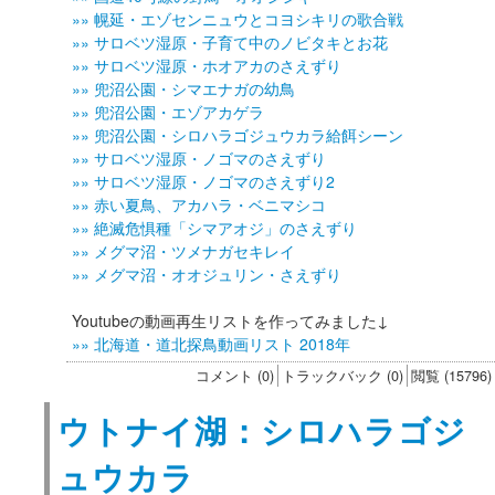
»» 幌延・エゾセンニュウとコヨシキリの歌合戦
»» サロベツ湿原・子育て中のノビタキとお花
»» サロベツ湿原・ホオアカのさえずり
»» 兜沼公園・シマエナガの幼鳥
»» 兜沼公園・エゾアカゲラ
»» 兜沼公園・シロハラゴジュウカラ給餌シーン
»» サロベツ湿原・ノゴマのさえずり
»» サロベツ湿原・ノゴマのさえずり2
»» 赤い夏鳥、アカハラ・ベニマシコ
»» 絶滅危惧種「シマアオジ」のさえずり
»» メグマ沼・ツメナガセキレイ
»» メグマ沼・オオジュリン・さえずり
Youtubeの動画再生リストを作ってみました↓
»» 北海道・道北探鳥動画リスト 2018年
コメント (0)
トラックバック (0)
閲覧 (15796)
ウトナイ湖：シロハラゴジ
ュウカラ