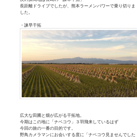
長距離ドライブでしたが、熊本ラーメンパワーで乗り切りま
した。
・諫早干拓
広大な田圃と畑が広がる干拓地。
今期はこの地に「ナベコウ」３羽飛来しているはず
今回の旅の一番の目的です。
野鳥カメラマンにお会いする度に「ナベコウ見ませんでした