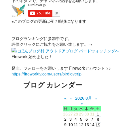
下のボタンで、チャンネル登録をお願いします。
※このブログの更新は夜７時頃になります
ブログランキングに参加中です。
評価クリックにご協力をお願い致します。→
Firework 始めました！
是非、フォローをお願いします Fireworkアカウント >>
https://fireworktv.com/users/birdloverjp
ブログ カレンダー
«
«
2026 8月
»
»
日
月
火
水
木
金
土
26
27
28
29
30
31
1
2
3
4
5
6
7
8
9
10
11
12
13
14
15