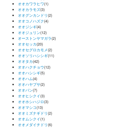
オオカワラヒワ
(1)
オオカラモズ
(3)
オオグンカンドリ
(2)
オオコノハズク
(4)
オオジシギ
(4)
オオジュリン
(12)
オーストンヤマガラ
(2)
オオセッカ
(20)
オオセグロカモメ
(2)
オオソリハシシギ
(11)
オオタカ
(42)
オオハクチョウ
(12)
オオハシシギ
(5)
オオハム
(4)
オオハヤブサ
(2)
オオバン
(7)
オオヒシクイ
(3)
オオホシハジロ
(3)
オオマシコ
(13)
オオミズナギドリ
(2)
オオムシクイ
(1)
オオメダイチドリ
(6)