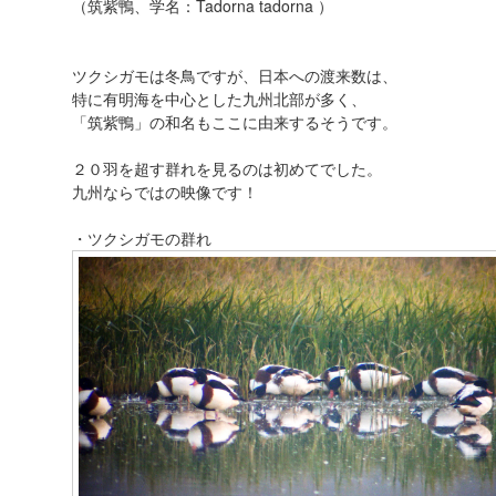
（筑紫鴨、学名：Tadorna tadorna ）
ツクシガモは冬鳥ですが、日本への渡来数は、
特に有明海を中心とした九州北部が多く、
「筑紫鴨」の和名もここに由来するそうです。
２０羽を超す群れを見るのは初めてでした。
九州ならではの映像です！
・ツクシガモの群れ