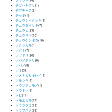
タマシギ
(14)
チゴハヤブサ
(1)
チフチャフ
(2)
チャボ
(1)
チュウシャクシギ
(8)
チュウダイサギ
(7)
チュウヒ
(23)
チュウサギ
(10)
チョウゲンボウ
(16)
ツクシガモ
(4)
ツグミ
(7)
ツツドリ
(20)
ツバメチドリ
(6)
ツバメ
(8)
ツミ
(38)
ツメナガセキレイ
(1)
ツルシギ
(4)
トウゾクカモメ
(1)
トウネン
(8)
トビ
(11)
トモエガモ
(17)
トラツグミ
(19)
トラフズク
(28)