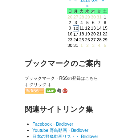
»
日
月
火
水
木
金
土
26
27
28
29
30
31
1
2
3
4
5
6
7
8
9
11
12
13
14
15
10
16
18
19
20
21
22
17
23
24
25
26
27
28
29
30
31
1
2
3
4
5
ブックマークのご案内
ブッックマーク・RSSの登録はこちら
↓ クリック ↓
関連サイトリンク集
Facebook・Birdlover
Youtube 野鳥動画・Birdlover
日本の野鳥動画リスト・ Birdlover