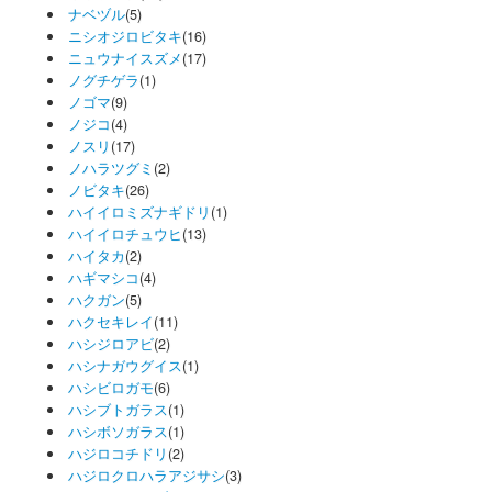
ナベヅル
(5)
ニシオジロビタキ
(16)
ニュウナイスズメ
(17)
ノグチゲラ
(1)
ノゴマ
(9)
ノジコ
(4)
ノスリ
(17)
ノハラツグミ
(2)
ノビタキ
(26)
ハイイロミズナギドリ
(1)
ハイイロチュウヒ
(13)
ハイタカ
(2)
ハギマシコ
(4)
ハクガン
(5)
ハクセキレイ
(11)
ハシジロアビ
(2)
ハシナガウグイス
(1)
ハシビロガモ
(6)
ハシブトガラス
(1)
ハシボソガラス
(1)
ハジロコチドリ
(2)
ハジロクロハラアジサシ
(3)