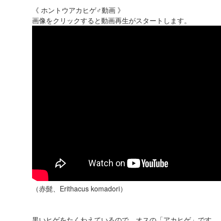
《 ホントウアカヒゲ♂動画 》
画像をクリックすると動画再生がスタートします。
（赤髭、Erithacus komadori）
黒いヒゲをたくわえているので、オスの「アカヒゲ」です。