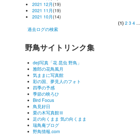
2021 12月
(19)
2021 11月
(19)
2021 10月
(14)
(1)
2
3
4
..
過去ログの検索
野鳥サイトリンク集
deji写真「花 昆虫 野鳥」
雅郎の花鳥風月
気ままに写真館
彩の国、夢見人のフォト
四季の予感
季節の映ろひ
Bird Focus
鳥見好日
栗の木写真館Ⅲ
足の向くまま 気の向くまま
瑞鳥庵ブログ
野鳥情報.com