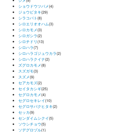
シメ
(9)
ショウドウツバメ
(4)
ジョウビタキ
(29)
シラコバト
(8)
シロエリオオハム
(3)
シロカモメ
(3)
シロガシラ
(2)
シロチドリ
(13)
シロハラ
(7)
シロハラゴジュウカラ
(2)
シロハラクイナ
(2)
ズグロカモメ
(8)
スズガモ
(3)
スズメ
(9)
セアカモズ
(2)
セイタカシギ
(25)
セグロカモメ
(4)
セグロセキレイ
(10)
セグロサバクヒタキ
(2)
セッカ
(9)
センダイムシクイ
(5)
ソウシチョウ
(5)
ソデグロヅル
(1)