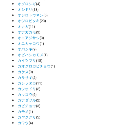
オグロシギ
(4)
オシドリ
(18)
オジロトウネン
(5)
オジロビタキ
(23)
オナガ
(11)
オナガガモ
(3)
オニアジサシ
(3)
オニカッコウ
(1)
オバシギ
(9)
オビハシカモメ
(1)
カイツブリ
(18)
カオグロガビチョウ
(1)
カケス
(9)
カササギ
(2)
カシラダカ
(11)
カツオドリ
(2)
カッコウ
(5)
カナダヅル
(2)
ガビチョウ
(3)
カモメ
(1)
カヤクグリ
(5)
カワウ
(4)