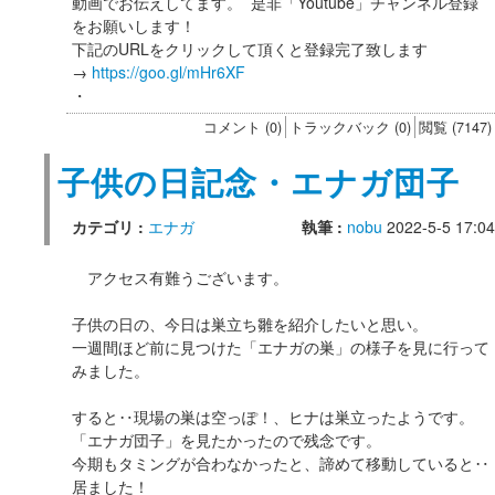
動画でお伝えしてます。 是非「Youtube」チャンネル登録
をお願いします！
下記のURLをクリックして頂くと登録完了致します
→
https://goo.gl/mHr6XF
・
コメント (0)
トラックバック (0)
閲覧 (7147)
子供の日記念・エナガ団子
カテゴリ :
エナガ
執筆 :
nobu
2022-5-5 17:04
アクセス有難うございます。
子供の日の、今日は巣立ち雛を紹介したいと思い。
一週間ほど前に見つけた「エナガの巣」の様子を見に行って
みました。
すると‥現場の巣は空っぽ！、ヒナは巣立ったようです。
「エナガ団子」を見たかったので残念です。
今期もタミングが合わなかったと、諦めて移動していると‥
居ました！