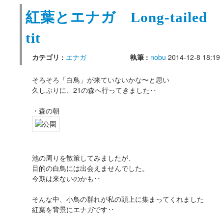
紅葉とエナガ Long-tailed
tit
カテゴリ :
エナガ
執筆 :
nobu
2014-12-8 18:19
そろそろ「白鳥」が来ていないかな〜と思い
久しぶりに、21の森へ行ってきました‥
・森の朝
池の周りを散策してみましたが、
目的の白鳥には出会えませんでした。
今期は来ないのかも‥
そんな中、小鳥の群れが私の頭上に集まってくれました
紅葉を背景にエナガです‥