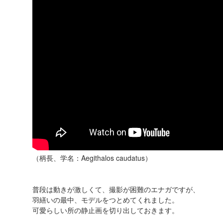
（柄長、学名：Aegithalos caudatus）
普段は動きが激しくて、撮影が困難のエナガですが、
羽繕いの最中、モデルをつとめてくれました。
可愛らしい所の静止画を切り出しておきます。