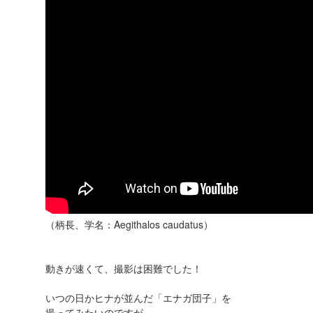
（柄長、学名：Aegithalos caudatus）
動きが速くて、撮影は困難でした！
いつの日かヒナが並んだ「エナガ団子」を
撮ってみたいのですが