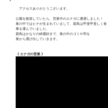
アクセスありがとうございます。
公園を散策していたら、営巣中のエナガに遭遇しました！
巣の中ではヒナが生まれていまして、親鳥は甲斐甲斐しく食
事を運んでいました。
親鳥はかなりの綺麗好きで、巣の中のゴミや羽を
巣から運び出していきます。
《 エナガの営巣 》