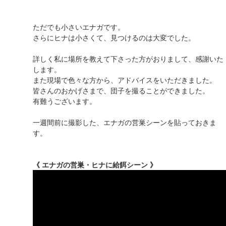
ただでも小さいエナガです。
さらにヒナは小さくて、見つけるのは大変でした。
詳しく私に場所を教えて下さった方がおりまして、感謝いた
します。
また現場で色々な方から、アドバイスをいただきました。
皆さんのおかげさまで、団子を撮ることができました。
有難うございます。
一週間前に撮影した、エナガの営巣シーンを貼っておきま
す。
《 エナガの営巣・ヒナに給餌シーン 》