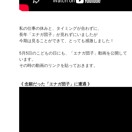
私の仕事の休みと、タイミングが合わずに、
長年「エナガ団子」が見れずにいましたが
今期は見ることができて、とっても感激しました！
5月5日のこどもの日にも、「エナガ団子」動画を公開して
います。
その時の動画のリンクを貼っておきます。
《 念願だった「エナガ団子」に遭遇 》