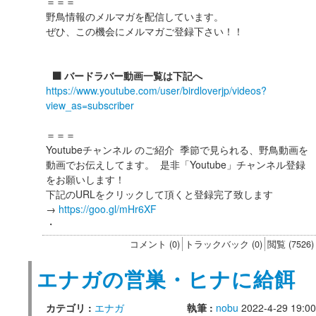
＝＝＝
野鳥情報のメルマガを配信しています。
ぜひ、この機会にメルマガご登録下さい！！
⬛️ バードラバー動画一覧は下記へ
https://www.youtube.com/user/birdloverjp/videos?
view_as=subscriber
＝＝＝
Youtubeチャンネル のご紹介 季節で見られる、野鳥動画を
動画でお伝えしてます。 是非「Youtube」チャンネル登録
をお願いします！
下記のURLをクリックして頂くと登録完了致します
→
https://goo.gl/mHr6XF
・
コメント (0)
トラックバック (0)
閲覧 (7526)
エナガの営巣・ヒナに給餌
カテゴリ :
エナガ
執筆 :
nobu
2022-4-29 19:00