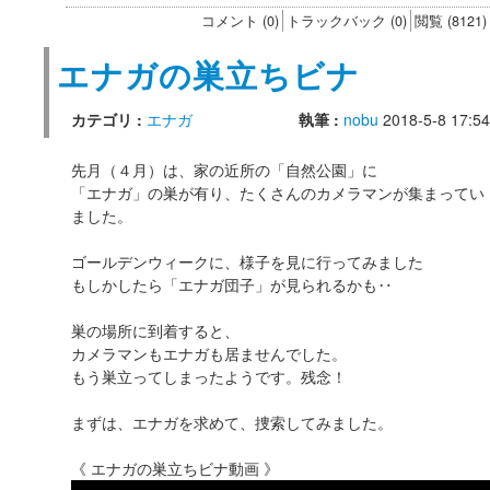
コメント (0)
トラックバック (0)
閲覧 (8121)
エナガの巣立ちビナ
カテゴリ :
エナガ
執筆 :
nobu
2018-5-8 17:54
先月（４月）は、家の近所の「自然公園」に
「エナガ」の巣が有り、たくさんのカメラマンが集まってい
ました。
ゴールデンウィークに、様子を見に行ってみました
もしかしたら「エナガ団子」が見られるかも‥
巣の場所に到着すると、
カメラマンもエナガも居ませんでした。
もう巣立ってしまったようです。残念！
まずは、エナガを求めて、捜索してみました。
《 エナガの巣立ちビナ動画 》