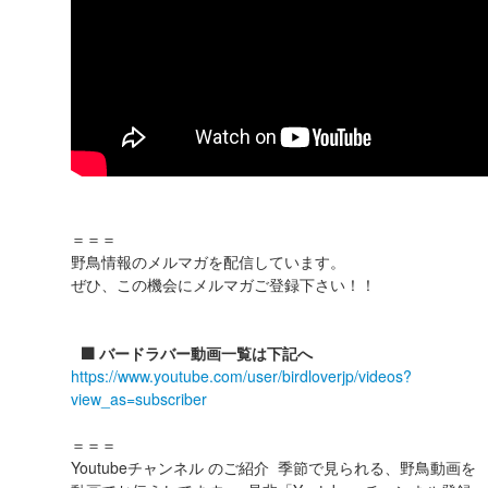
＝＝＝
野鳥情報のメルマガを配信しています。
ぜひ、この機会にメルマガご登録下さい！！
⬛️ バードラバー動画一覧は下記へ
https://www.youtube.com/user/birdloverjp/videos?
view_as=subscriber
＝＝＝
Youtubeチャンネル のご紹介 季節で見られる、野鳥動画を