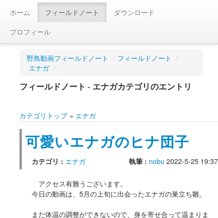
ホーム
フィールドノート
ダウンロード
プロフィール
野鳥動画フィールドノート
/
フィールドノート
/
エナガ
/
フィールドノート - エナガカテゴリのエントリ
カテゴリトップ
»
エナガ
可愛いエナガのヒナ団子
カテゴリ :
エナガ
執筆 :
nobu
2022-5-25 19:37
アクセス有難うございます。
今日の動画は、5月の上旬に出会ったエナガの巣立ち雛。
まだ体温の調整ができないので、身を寄せ合って温まりま