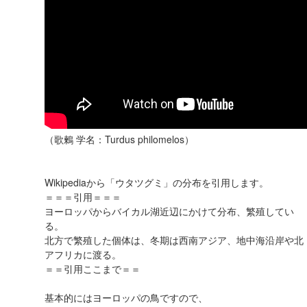
（歌鶫 学名：Turdus philomelos）
Wikipediaから「ウタツグミ」の分布を引用します。
＝＝＝引用＝＝＝
ヨーロッパからバイカル湖近辺にかけて分布、繁殖してい
る。
北方で繁殖した個体は、冬期は西南アジア、地中海沿岸や北
アフリカに渡る。
＝＝引用ここまで＝＝
基本的にはヨーロッパの鳥ですので、