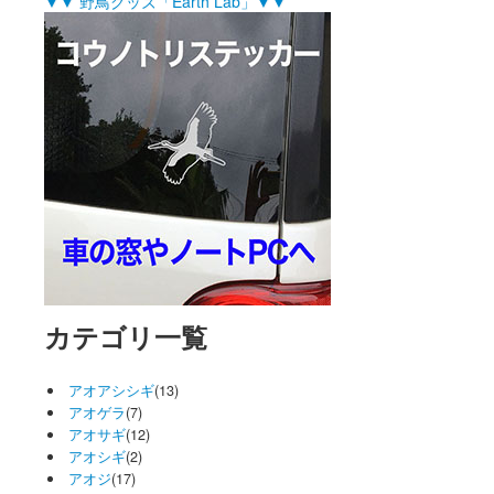
▼▼ 野鳥グッズ「Earth Lab」▼▼
カテゴリ一覧
アオアシシギ
(13)
アオゲラ
(7)
アオサギ
(12)
アオシギ
(2)
アオジ
(17)