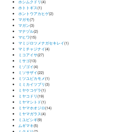
ホシムクドリ
(4)
ホトトギス
(1)
ホントウアカヒゲ
(2)
マガモ
(7)
マガン
(3)
マナヅル
(2)
マヒワ
(15)
マミジロツメナガセキレイ
(1)
マミチャジナイ
(4)
ミコアイサ
(27)
ミサゴ
(13)
ミゾゴイ
(4)
ミソサザイ
(22)
ミツユビカモメ
(1)
ミミカイツブリ
(3)
ミヤケコゲラ
(1)
ミヤコドリ
(19)
ミヤマシトド
(1)
ミヤマホオジロ
(14)
ミヤマガラス
(4)
ミユビシギ
(9)
ムギマキ
(5)
ムクドリ
(7)