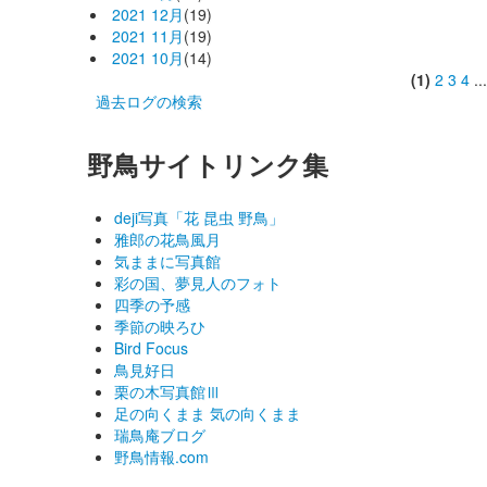
2021 12月
(19)
2021 11月
(19)
2021 10月
(14)
(1)
2
3
4
..
過去ログの検索
野鳥サイトリンク集
deji写真「花 昆虫 野鳥」
雅郎の花鳥風月
気ままに写真館
彩の国、夢見人のフォト
四季の予感
季節の映ろひ
Bird Focus
鳥見好日
栗の木写真館Ⅲ
足の向くまま 気の向くまま
瑞鳥庵ブログ
野鳥情報.com