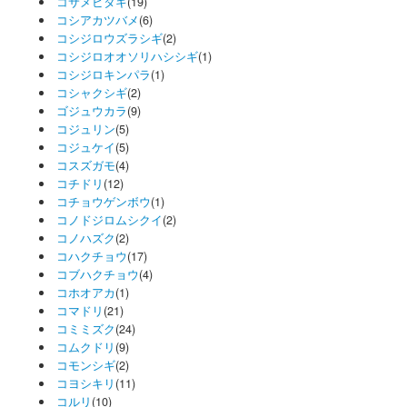
コサメビタキ
(19)
コシアカツバメ
(6)
コシジロウズラシギ
(2)
コシジロオオソリハシシギ
(1)
コシジロキンパラ
(1)
コシャクシギ
(2)
ゴジュウカラ
(9)
コジュリン
(5)
コジュケイ
(5)
コスズガモ
(4)
コチドリ
(12)
コチョウゲンボウ
(1)
コノドジロムシクイ
(2)
コノハズク
(2)
コハクチョウ
(17)
コブハクチョウ
(4)
コホオアカ
(1)
コマドリ
(21)
コミミズク
(24)
コムクドリ
(9)
コモンシギ
(2)
コヨシキリ
(11)
コルリ
(10)