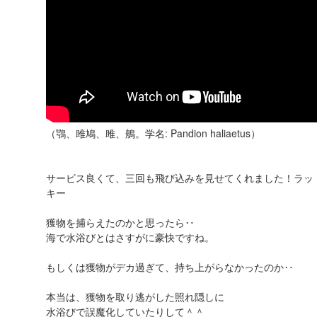
（鶚、雎鳩、雎、鵃。学名: Pandion haliaetus）
サービス良くて、三回も飛び込みを見せてくれました！ラッ
キー
獲物を捕らえたのかと思ったら‥
海で水浴びとはさすがに豪快ですね。
もしくは獲物がデカ過ぎて、持ち上がらなかったのか‥
本当は、獲物を取り逃がした照れ隠しに
水浴びで誤魔化していたりして＾＾