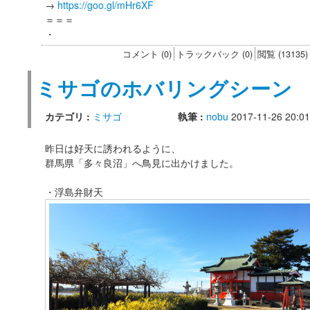
→
https://goo.gl/mHr6XF
＝＝＝
・
コメント (0)
トラックバック (0)
閲覧 (13135)
ミサゴのホバリングシーン
カテゴリ :
ミサゴ
執筆 :
nobu
2017-11-26 20:01
昨日は好天に誘われるように、
群馬県「多々良沼」へ鳥見に出かけました。
・浮島弁財天