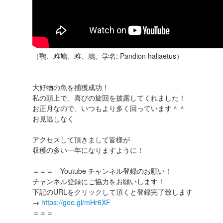
（鶚、雎鳩、雎、鵃。学名: Pandion haliaetus）
大好物の魚を捕獲成功！
私の頭上で、喜びの旋回を披露してくれました！
お正月なので、いつもより多く回っています＾＾
お見逃しなく
アクセスして頂きまして皆様が
収穫の多い一年になりますように！
＝＝＝ Youtube チャンネル登録のお願い！
チャンネル登録にご協力をお願いします！
下記のURLをクリックして頂くと登録完了致します
→
https://goo.gl/mHr6XF
＝＝＝
・