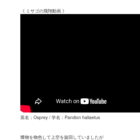
《 ミサゴの飛翔動画 》
英名；Osprey / 学名：Pandion haliaetus
獲物を物色して上空を旋回していましたが