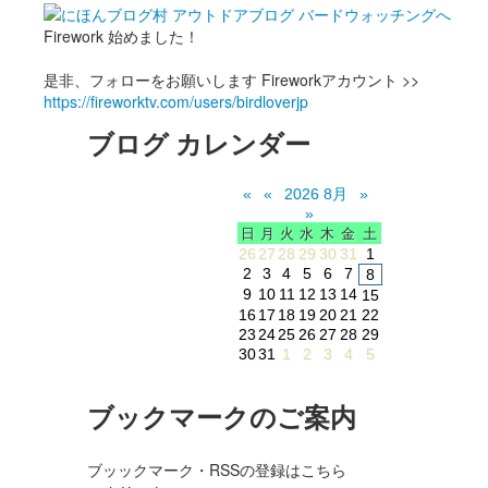
Firework 始めました！
是非、フォローをお願いします Fireworkアカウント >>
https://fireworktv.com/users/birdloverjp
ブログ カレンダー
«
«
2026 8月
»
»
日
月
火
水
木
金
土
26
27
28
29
30
31
1
2
3
4
5
6
7
8
9
10
11
12
13
14
15
16
17
18
19
20
21
22
23
24
25
26
27
28
29
30
31
1
2
3
4
5
ブックマークのご案内
ブッックマーク・RSSの登録はこちら