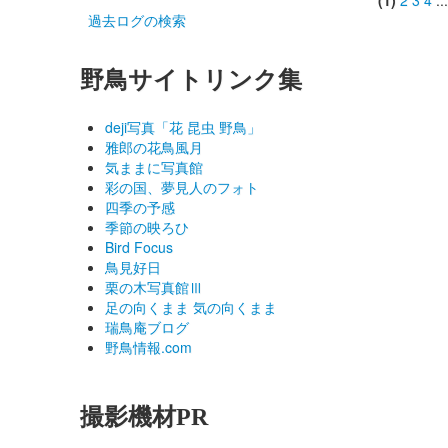
(1)
2
3
4
..
過去ログの検索
野鳥サイトリンク集
deji写真「花 昆虫 野鳥」
雅郎の花鳥風月
気ままに写真館
彩の国、夢見人のフォト
四季の予感
季節の映ろひ
Bird Focus
鳥見好日
栗の木写真館Ⅲ
足の向くまま 気の向くまま
瑞鳥庵ブログ
野鳥情報.com
撮影機材PR