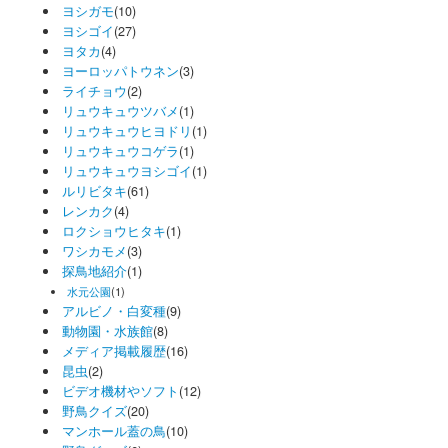
ヨシガモ
(10)
ヨシゴイ
(27)
ヨタカ
(4)
ヨーロッパトウネン
(3)
ライチョウ
(2)
リュウキュウツバメ
(1)
リュウキュウヒヨドリ
(1)
リュウキュウコゲラ
(1)
リュウキュウヨシゴイ
(1)
ルリビタキ
(61)
レンカク
(4)
ロクショウヒタキ
(1)
ワシカモメ
(3)
探鳥地紹介
(1)
水元公園
(1)
アルビノ・白変種
(9)
動物園・水族館
(8)
メディア掲載履歴
(16)
昆虫
(2)
ビデオ機材やソフト
(12)
野鳥クイズ
(20)
マンホール蓋の鳥
(10)