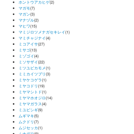
ホントウアカヒゲ
(2)
マガモ
(7)
マガン
(3)
マナヅル
(2)
マヒワ
(15)
マミジロツメナガセキレイ
(1)
マミチャジナイ
(4)
ミコアイサ
(27)
ミサゴ
(13)
ミゾゴイ
(4)
ミソサザイ
(22)
ミツユビカモメ
(1)
ミミカイツブリ
(3)
ミヤケコゲラ
(1)
ミヤコドリ
(19)
ミヤマシトド
(1)
ミヤマホオジロ
(14)
ミヤマガラス
(4)
ミユビシギ
(9)
ムギマキ
(5)
ムクドリ
(7)
ムジセッカ
(1)
ムナグロ
(9)