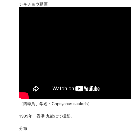
シキチョウ動画
（四季鳥、学名：Copsychus saularis）
1999年 香港 九龍にて撮影。
分布