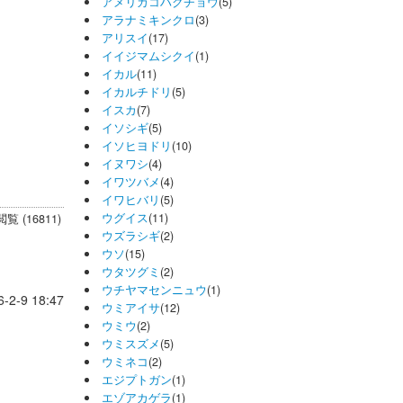
アメリカコハクチョウ
(5)
アラナミキンクロ
(3)
アリスイ
(17)
イイジマムシクイ
(1)
イカル
(11)
イカルチドリ
(5)
イスカ
(7)
イソシギ
(5)
イソヒヨドリ
(10)
イヌワシ
(4)
イワツバメ
(4)
イワヒバリ
(5)
ウグイス
(11)
閲覧 (16811)
ウズラシギ
(2)
ウソ
(15)
ウタツグミ
(2)
ウチヤマセンニュウ
(1)
6-2-9 18:47
ウミアイサ
(12)
ウミウ
(2)
ウミスズメ
(5)
ウミネコ
(2)
エジプトガン
(1)
エゾアカゲラ
(1)