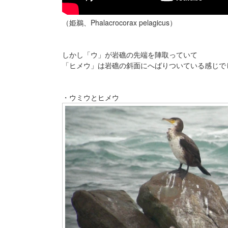
（姫鵜、Phalacrocorax pelagicus）
しかし「ウ」が岩礁の先端を陣取っていて
「ヒメウ」は岩礁の斜面にへばりついている感じで
・ウミウとヒメウ