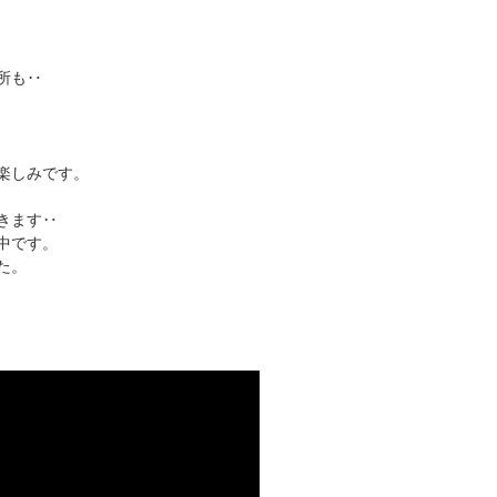
所も‥
楽しみです。
きます‥
中です。
た。