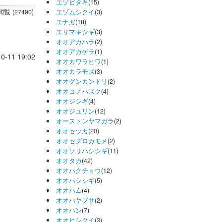
エゾビタキ
(15)
閲覧 (27490)
エゾムシクイ
(3)
エナガ
(18)
エリマキシギ
(3)
オオアカハラ
(2)
オオアカゲラ
(1)
0-11 19:02
オオカワラヒワ
(1)
オオカラモズ
(3)
オオグンカンドリ
(2)
オオコノハズク
(4)
オオジシギ
(4)
オオジュリン
(12)
オーストンヤマガラ
(2)
オオセッカ
(20)
オオセグロカモメ
(2)
オオソリハシシギ
(11)
オオタカ
(42)
オオハクチョウ
(12)
オオハシシギ
(5)
オオハム
(4)
オオハヤブサ
(2)
オオバン
(7)
オオヒシクイ
(3)