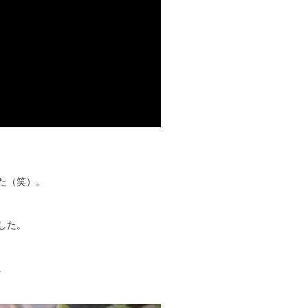
た（笑）。
した。
。