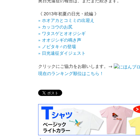
奥日光遠征の報告は、まだまだ続きます。
《 2013年初夏の日光・続編 》
» ホオアカとコミミの出迎え
» カッコウのお尻
» ワタスゲとオオジシギ
» オオジシギの鳴き声
» ノビタキ♂の登場
» 日光遠征ダイジェスト
クリックにご協力をお願いします。→
現在のランキング順位はこちら！
・