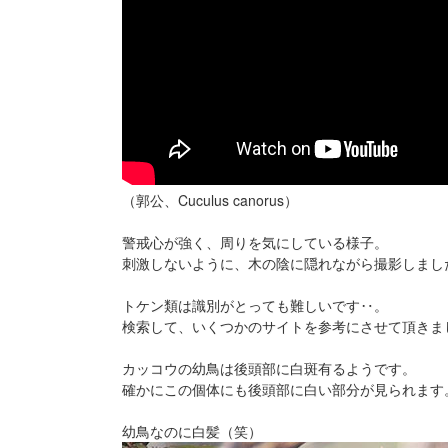
（郭公、Cuculus canorus）
警戒心が強く、周りを気にしている様子。
刺激しないように、木の陰に隠れながら撮影しまし
トケン類は識別がとっても難しいです‥。
検索して、いくつかのサイトを参考にさせて頂きま
カッコウの幼鳥は後頭部に白斑有るようです。
確かにこの個体にも後頭部に白い部分が見られます
幼鳥なのに白髪（笑）