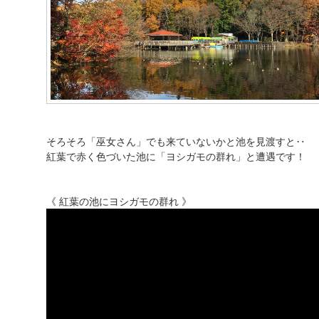
そろそろ「巫女さん」でも来ていないかと池を見渡すと‥
紅葉で赤く色づいた池に「ヨシガモの群れ」と遭遇です！
《 紅葉の池にヨシガモの群れ 》