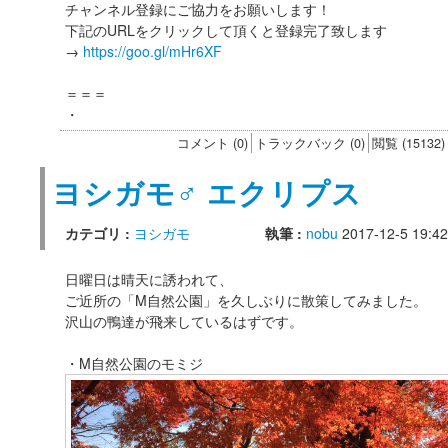
チャンネル登録にご協力をお願いします！
下記のURLをクリックして頂くと登録完了致します
→
https://goo.gl/mHr6XF
＝＝＝
・
コメント (0)
トラックバック (0)
閲覧 (15132)
ヨシガモ♂ エクリプス
カテゴリ :
ヨシガモ
執筆 :
nobu
2017-12-5 19:42
日曜日は晴天に誘われて、
ご近所の「M自然公園」を久しぶりに散策してみました。
沢山の鴨達が飛来しているはずです。
・M自然公園のモミジ