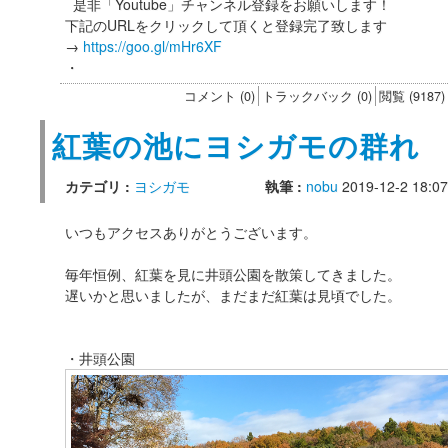
是非「Youtube」チャンネル登録をお願いします！
下記のURLをクリックして頂くと登録完了致します
→
https://goo.gl/mHr6XF
・
コメント (0)
トラックバック (0)
閲覧 (9187)
紅葉の池にヨシガモの群れ
カテゴリ :
ヨシガモ
執筆 :
nobu
2019-12-2 18:07
いつもアクセスありがとうございます。
毎年恒例、紅葉を見に井頭公園を散策してきました。
遅いかと思いましたが、まだまだ紅葉は見頃でした。
・井頭公園