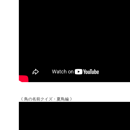
《 鳥の名前クイズ・夏鳥編 》