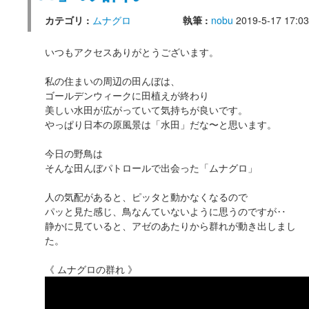
カテゴリ :
ムナグロ
執筆 :
nobu
2019-5-17 17:03
いつもアクセスありがとうございます。
私の住まいの周辺の田んぼは、
ゴールデンウィークに田植えが終わり
美しい水田が広がっていて気持ちが良いです。
やっぱり日本の原風景は「水田」だな〜と思います。
今日の野鳥は
そんな田んぼパトロールで出会った「ムナグロ」
人の気配があると、ピッタと動かなくなるので
パッと見た感じ、鳥なんていないように思うのですが‥
静かに見ていると、アゼのあたりから群れが動き出しまし
た。
《 ムナグロの群れ 》