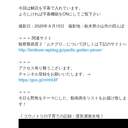
今回は解説を字幕で入れています。
よろしければ字幕機能をONにしてご覧下さい
撮影日：2020年８月15日 撮影地：栃木県小山市の田んぼ
＝＝＝ 関連サイト
観察難易度２「ムナグロ」について詳しくは下記のサイトへ
http://birdlover.wpblog.jp/pacific-golden-plover/
＝＝＝
アクセス有り難うございます。
チャンネル登録をお願いいたします。→
https://goo.gl/mHr6XF
＝＝＝
今日も野鳥をテーマにした、動画再生リストをお届け致しま
す！
《 コウノトリの子育ての記録・渡良瀬遊水地 》