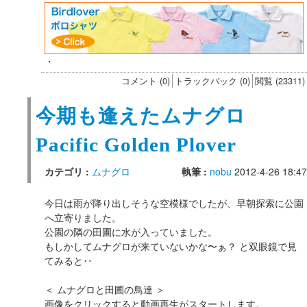
・
コメント (0)
トラックバック (0)
閲覧 (23311)
今期も逢えたムナグロ
Pacific Golden Plover
カテゴリ :
ムナグロ
執筆 :
nobu
2012-4-26 18:47
今日は雨が降り出しそうな空模様でしたが、早朝探索に公園
へ立寄りました。
公園の隣の田圃に水が入っていました。
もしかしてムナグロが来ていないかな〜ぁ？ と双眼鏡で見
てみると‥
＜ ムナグロと田圃の鳥達 ＞
画像をクリックすると動画再生がスタートします。