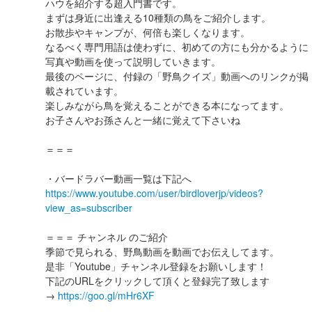
ハウを紹介する超入門書です。
まずは身近に出逢える10種類の鳥をご紹介します。
お散歩やキャンプが、何倍も楽しくなります。
なるべく専門用語は使わずに、初めての方にも分かるように
写真や動画を使って説明していきます。
最後のページに、付録の「野鳥クイズ」動画へのリンクが掲
載されています。
楽しみながら鳥を覚えることができる本になってます。
お子さんやお孫さんと一緒に覚えて下さいね
＝＝＝
・バードラバー動画一覧は下記へ
https://www.youtube.com/user/birdloverjp/videos?
view_as=subscriber
＝＝＝ チャンネル のご紹介
季節で見られる、野鳥動画を動画でお伝えしてます。
是非「Youtube」チャンネル登録をお願いします！
下記のURLをクリックして頂くと登録完了致します
→
https://goo.gl/mHr6XF