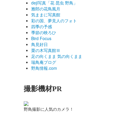
deji写真「花 昆虫 野鳥」
雅郎の花鳥風月
気ままに写真館
彩の国、夢見人のフォト
四季の予感
季節の映ろひ
Bird Focus
鳥見好日
栗の木写真館Ⅲ
足の向くまま 気の向くまま
瑞鳥庵ブログ
野鳥情報.com
撮影機材PR
野鳥撮影に人気のカメラ！