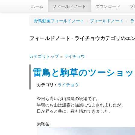
ホーム
フィールドノート
ダウンロード
プ
野鳥動画フィールドノート
/
フィールドノート
/
ラ
フィールドノート - ライチョウカテゴリのエ
カテゴリトップ
»
ライチョウ
雷鳥と駒草のツーショット R
カテゴリ :
ライチョウ
今日も高いお山探鳥の続編です。
早朝のお山は濃霧と強風に悩まされましたが、
日が昇ると共に、霧も晴れてきました。
乗鞍岳