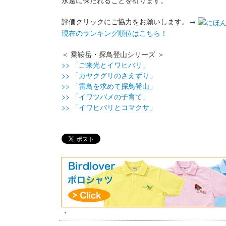
永遠に保たれることを祈ります。
評価クリックにご協力をお願いします。→
現在のランキング順位はこちら！
＜ 乗鞍岳・探鳥登山シリーズ ＞
>> 「ご来光とイワヒバリ」
>> 「カヤクグリのさえずり」
>> 「雷鳥を求めて探鳥登山」
>> 「イワツバメの子育て」
>> 「イワヒバリとコマクサ」
・