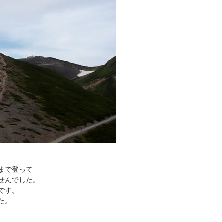
まで登って
せんでした。
です。
た。