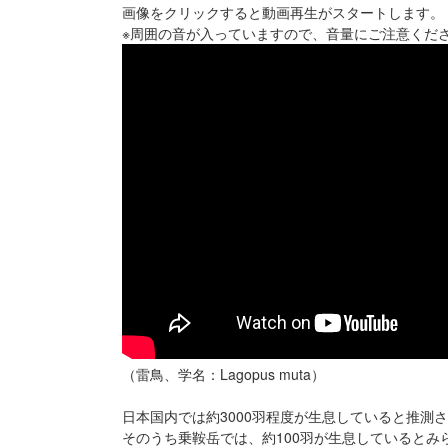
画像をクリックすると動画再生がスタートします。
※周囲の音が入っていますので、音量にご注意くだ
（雷鳥、学名：Lagopus muta）
日本国内では約3000羽程度が生息していると推測
そのうち乗鞍岳では、約100羽が生息しているとみ