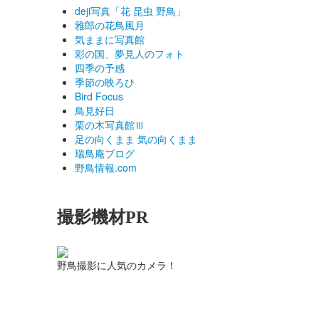
deji写真「花 昆虫 野鳥」
雅郎の花鳥風月
気ままに写真館
彩の国、夢見人のフォト
四季の予感
季節の映ろひ
Bird Focus
鳥見好日
栗の木写真館Ⅲ
足の向くまま 気の向くまま
瑞鳥庵ブログ
野鳥情報.com
撮影機材PR
野鳥撮影に人気のカメラ！