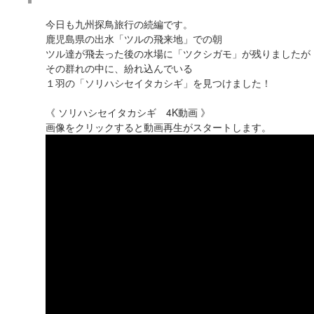
今日も九州探鳥旅行の続編です。
鹿児島県の出水「ツルの飛来地」での朝
ツル達が飛去った後の水場に「ツクシガモ」が残りましたが
その群れの中に、紛れ込んでいる
１羽の「ソリハシセイタカシギ」を見つけました！
《 ソリハシセイタカシギ 4K動画 》
画像をクリックすると動画再生がスタートします。