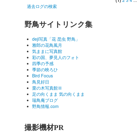
過去ログの検索
野鳥サイトリンク集
deji写真「花 昆虫 野鳥」
雅郎の花鳥風月
気ままに写真館
彩の国、夢見人のフォト
四季の予感
季節の映ろひ
Bird Focus
鳥見好日
栗の木写真館Ⅲ
足の向くまま 気の向くまま
瑞鳥庵ブログ
野鳥情報.com
撮影機材PR