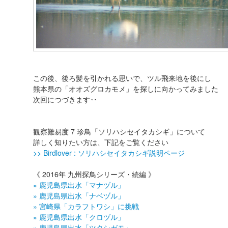
この後、後ろ髪を引かれる思いで、ツル飛来地を後にし
熊本県の「オオズグロカモメ」を探しに向かってみました
次回につづきます‥
観察難易度 7 珍鳥「ソリハシセイタカシギ」について
詳しく知りたい方は、下記をご覧ください
>> Birdlover : ソリハシセイタカシギ説明ページ
《 2016年 九州探鳥シリーズ・続編 》
» 鹿児島県出水「マナヅル」
» 鹿児島県出水「ナベヅル」
» 宮崎県「カラフトワシ」に挑戦
» 鹿児島県出水「クロヅル」
» 鹿児島県出水「ツクシガモ」