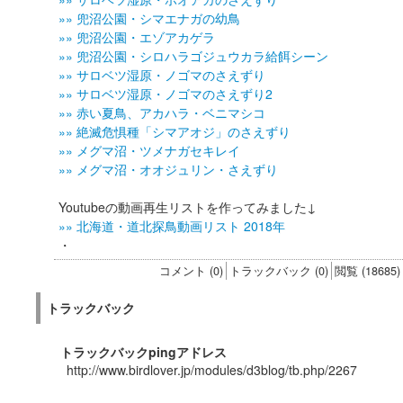
»» 兜沼公園・シマエナガの幼鳥
»» 兜沼公園・エゾアカゲラ
»» 兜沼公園・シロハラゴジュウカラ給餌シーン
»» サロベツ湿原・ノゴマのさえずり
»» サロベツ湿原・ノゴマのさえずり2
»» 赤い夏鳥、アカハラ・ベニマシコ
»» 絶滅危惧種「シマアオジ」のさえずり
»» メグマ沼・ツメナガセキレイ
»» メグマ沼・オオジュリン・さえずり
Youtubeの動画再生リストを作ってみました↓
»» 北海道・道北探鳥動画リスト 2018年
・
コメント (0)
トラックバック (0)
閲覧 (18685)
トラックバック
トラックバックpingアドレス
http://www.birdlover.jp/modules/d3blog/tb.php/2267