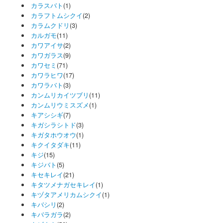
カラスバト
(1)
カラフトムシクイ
(2)
カラムクドリ
(3)
カルガモ
(11)
カワアイサ
(2)
カワガラス
(9)
カワセミ
(71)
カワラヒワ
(17)
カワラバト
(3)
カンムリカイツブリ
(11)
カンムリウミスズメ
(1)
キアシシギ
(7)
キガシラシトド
(3)
キガタホウオウ
(1)
キクイタダキ
(11)
キジ
(15)
キジバト
(5)
キセキレイ
(21)
キタツメナガセキレイ
(1)
キヅタアメリカムシクイ
(1)
キバシリ
(2)
キバラガラ
(2)