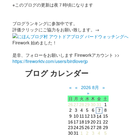
※このブログの更新は夜７時頃になります
ブログランキングに参加中です。
評価クリックにご協力をお願い致します。→
Firework 始めました！
是非、フォローをお願いします Fireworkアカウント >>
https://fireworktv.com/users/birdloverjp
ブログ カレンダー
«
«
2026 8月
»
»
日
月
火
水
木
金
土
26
27
28
29
30
31
1
2
3
4
5
6
8
7
9
10
11
12
13
15
14
16
17
18
19
20
21
22
23
24
25
26
27
28
29
30
31
1
2
3
4
5