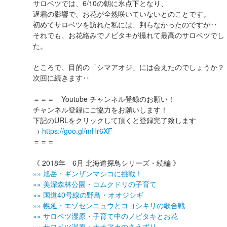
サロベツでは、6/10の朝に氷点下となり、
遅霜の影響で、お花が全然咲いていないとのことです。
初めてサロベツを訪れた私には、判らなかったのですが‥
それでも、お花絡みでノビタキが撮れて最高のサロベツでし
た。
ところで、目的の「シマアオジ」には会えたのでしょうか？
次回に続きます‥
＝＝＝ Youtube チャンネル登録のお願い！
チャンネル登録にご協力をお願いします！
下記のURLをクリックして頂くと登録完了致します
→
https://goo.gl/mHr6XF
＝＝＝
《 2018年 6月 北海道探鳥シリーズ・続編 》
»» 旭岳・ギンザンマシコに挑戦！
»» 美深森林公園・コムクドリの子育て
»» 国道40号線の野鳥・オオジシギ
»» 幌延・エゾセンニュウとコヨシキリの歌合戦
»» サロベツ湿原・子育て中のノビタキとお花
»» サロベツ湿原・ホオアカのさえずり