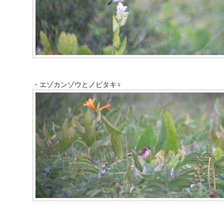
・エゾカンゾウとノビタキ♀