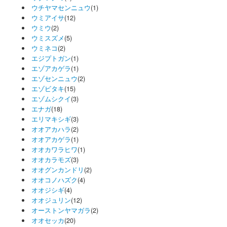
ウチヤマセンニュウ
(1)
ウミアイサ
(12)
ウミウ
(2)
ウミスズメ
(5)
ウミネコ
(2)
エジプトガン
(1)
エゾアカゲラ
(1)
エゾセンニュウ
(2)
エゾビタキ
(15)
エゾムシクイ
(3)
エナガ
(18)
エリマキシギ
(3)
オオアカハラ
(2)
オオアカゲラ
(1)
オオカワラヒワ
(1)
オオカラモズ
(3)
オオグンカンドリ
(2)
オオコノハズク
(4)
オオジシギ
(4)
オオジュリン
(12)
オーストンヤマガラ
(2)
オオセッカ
(20)