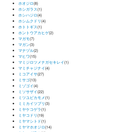
ホオジロ
(8)
ホシガラス
(1)
ホシハジロ
(4)
ホシムクドリ
(4)
ホトトギス
(1)
ホントウアカヒゲ
(2)
マガモ
(7)
マガン
(3)
マナヅル
(2)
マヒワ
(15)
マミジロツメナガセキレイ
(1)
マミチャジナイ
(4)
ミコアイサ
(27)
ミサゴ
(13)
ミゾゴイ
(4)
ミソサザイ
(22)
ミツユビカモメ
(1)
ミミカイツブリ
(3)
ミヤケコゲラ
(1)
ミヤコドリ
(19)
ミヤマシトド
(1)
ミヤマホオジロ
(14)