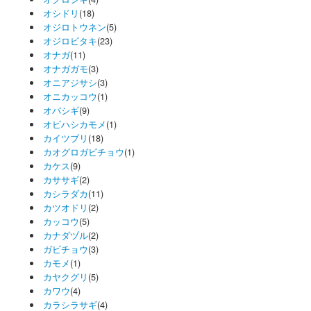
オシドリ
(18)
オジロトウネン
(5)
オジロビタキ
(23)
オナガ
(11)
オナガガモ
(3)
オニアジサシ
(3)
オニカッコウ
(1)
オバシギ
(9)
オビハシカモメ
(1)
カイツブリ
(18)
カオグロガビチョウ
(1)
カケス
(9)
カササギ
(2)
カシラダカ
(11)
カツオドリ
(2)
カッコウ
(5)
カナダヅル
(2)
ガビチョウ
(3)
カモメ
(1)
カヤクグリ
(5)
カワウ
(4)
カラシラサギ
(4)