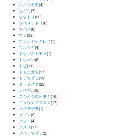
ツクシガモ
(4)
ツグミ
(7)
ツツドリ
(20)
ツバメチドリ
(6)
ツバメ
(8)
ツミ
(38)
ツメナガセキレイ
(1)
ツルシギ
(4)
トウゾクカモメ
(1)
トウネン
(8)
トビ
(11)
トモエガモ
(17)
トラツグミ
(19)
トラフズク
(28)
ナベヅル
(5)
ニシオジロビタキ
(16)
ニュウナイスズメ
(17)
ノグチゲラ
(1)
ノゴマ
(9)
ノジコ
(4)
ノスリ
(17)
ノハラツグミ
(2)