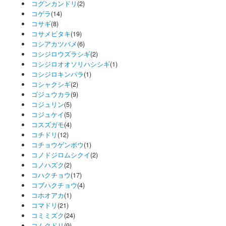
コグンカンドリ
(2)
コゲラ
(14)
コサギ
(8)
コサメビタキ
(19)
コシアカツバメ
(6)
コシジロウズラシギ
(2)
コシジロオオソリハシシギ
(1)
コシジロキンパラ
(1)
コシャクシギ
(2)
ゴジュウカラ
(9)
コジュリン
(5)
コジュケイ
(5)
コスズガモ
(4)
コチドリ
(12)
コチョウゲンボウ
(1)
コノドジロムシクイ
(2)
コノハズク
(2)
コハクチョウ
(17)
コブハクチョウ
(4)
コホオアカ
(1)
コマドリ
(21)
コミミズク
(24)
コムクドリ
(9)