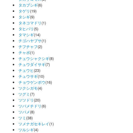
タカブシギ
(6)
タゲリ
(19)
タシギ
(9)
タネコマドリ
(1)
タヒバリ
(5)
タマシギ
(14)
チゴハヤブサ
(1)
チフチャフ
(2)
チャボ
(1)
チュウシャクシギ
(8)
チュウダイサギ
(7)
チュウヒ
(23)
チュウサギ
(10)
チョウゲンボウ
(16)
ツクシガモ
(4)
ツグミ
(7)
ツツドリ
(20)
ツバメチドリ
(6)
ツバメ
(8)
ツミ
(38)
ツメナガセキレイ
(1)
ツルシギ
(4)