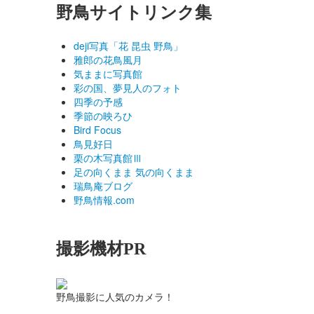
野鳥サイトリンク集
deji写真「花 昆虫 野鳥」
雅郎の花鳥風月
気ままに写真館
彩の国、夢見人のフォト
四季の予感
季節の映ろひ
Bird Focus
鳥見好日
栗の木写真館Ⅲ
足の向くまま 気の向くまま
瑞鳥庵ブログ
野鳥情報.com
撮影機材PR
野鳥撮影に人気のカメラ！