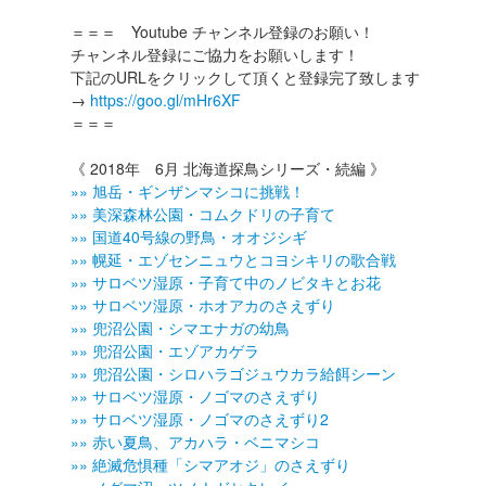
＝＝＝ Youtube チャンネル登録のお願い！
チャンネル登録にご協力をお願いします！
下記のURLをクリックして頂くと登録完了致します
→
https://goo.gl/mHr6XF
＝＝＝
《 2018年 6月 北海道探鳥シリーズ・続編 》
»» 旭岳・ギンザンマシコに挑戦！
»» 美深森林公園・コムクドリの子育て
»» 国道40号線の野鳥・オオジシギ
»» 幌延・エゾセンニュウとコヨシキリの歌合戦
»» サロベツ湿原・子育て中のノビタキとお花
»» サロベツ湿原・ホオアカのさえずり
»» 兜沼公園・シマエナガの幼鳥
»» 兜沼公園・エゾアカゲラ
»» 兜沼公園・シロハラゴジュウカラ給餌シーン
»» サロベツ湿原・ノゴマのさえずり
»» サロベツ湿原・ノゴマのさえずり2
»» 赤い夏鳥、アカハラ・ベニマシコ
»» 絶滅危惧種「シマアオジ」のさえずり