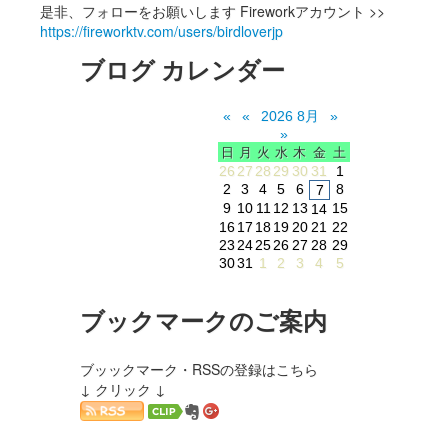
是非、フォローをお願いします Fireworkアカウント >>
https://fireworktv.com/users/birdloverjp
ブログ カレンダー
«
«
2026 8月
»
»
日
月
火
水
木
金
土
26
27
28
29
30
31
1
2
3
4
5
6
8
7
9
10
11
12
13
15
14
16
17
18
19
20
21
22
23
24
25
26
27
28
29
30
31
1
2
3
4
5
ブックマークのご案内
ブッックマーク・RSSの登録はこちら
↓ クリック ↓