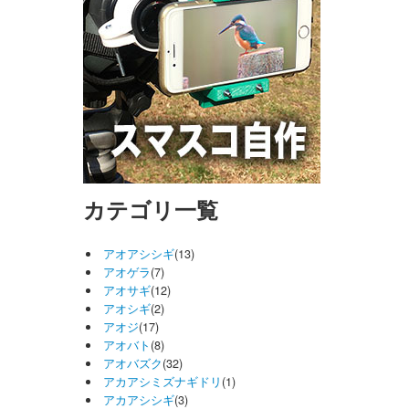
カテゴリ一覧
アオアシシギ
(13)
アオゲラ
(7)
アオサギ
(12)
アオシギ
(2)
アオジ
(17)
アオバト
(8)
アオバズク
(32)
アカアシミズナギドリ
(1)
アカアシシギ
(3)