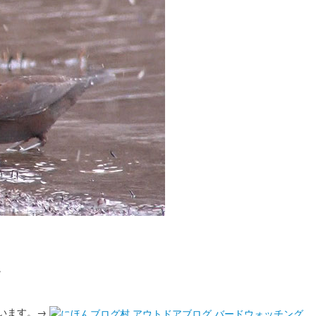
。
います。→