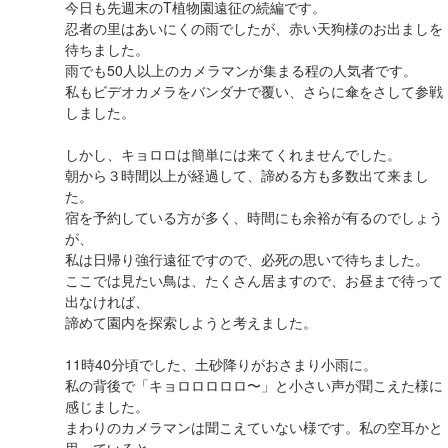
今日も先週末のT植物園遠征の続編です。
忍者の里はあいにくの雨でしたが、赤い天狗様のお出ましを
待ちました。
雨でも50人以上のカメラマンが集まる程の人気者です。
私もビデオカメラをバンダナで覆い、さらに傘をさして参戦
しました。
しかし、キョロロは簡単には来てくれませんでした。
朝から３時間以上が経過して、諦める方も多数出て来まし
た。
宿を予約している方が多く、時間にも余裕が有るのでしょう
が、
私は日帰り強行遠征ですので、必死の思いで待ちました。
ここでは見たい鳥は、たくさん居ますので、お昼まで待って
出なければ、
諦めて園内を探索しようと考えました。
11時40分頃でした、土砂降りがおさまり小雨に。
私の背後で「キョロロロロロ〜」と小さい声が聞こえた様に
感じました。
まわりのカメラマンは聞こえていない様です。私の空耳かと