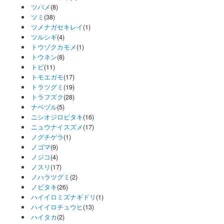
ツバメ
(8)
ツミ
(38)
ツメナガセキレイ
(1)
ツルシギ
(4)
トウゾクカモメ
(1)
トウネン
(8)
トビ
(11)
トモエガモ
(17)
トラツグミ
(19)
トラフズク
(28)
ナベヅル
(5)
ニシオジロビタキ
(16)
ニュウナイスズメ
(17)
ノグチゲラ
(1)
ノゴマ
(9)
ノジコ
(4)
ノスリ
(17)
ノハラツグミ
(2)
ノビタキ
(26)
ハイイロミズナギドリ
(1)
ハイイロチュウヒ
(13)
ハイタカ
(2)