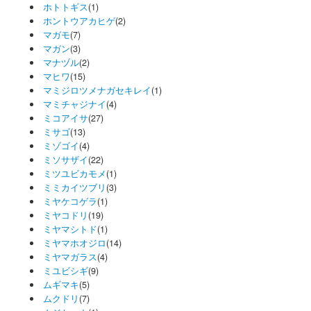
ホトトギス
(1)
ホントウアカヒゲ
(2)
マガモ
(7)
マガン
(3)
マナヅル
(2)
マヒワ
(15)
マミジロツメナガセキレイ
(1)
マミチャジナイ
(4)
ミコアイサ
(27)
ミサゴ
(13)
ミゾゴイ
(4)
ミソサザイ
(22)
ミツユビカモメ
(1)
ミミカイツブリ
(3)
ミヤケコゲラ
(1)
ミヤコドリ
(19)
ミヤマシトド
(1)
ミヤマホオジロ
(14)
ミヤマガラス
(4)
ミユビシギ
(9)
ムギマキ
(5)
ムクドリ
(7)