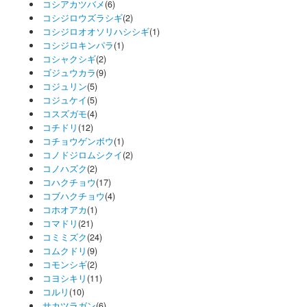
コシアカツバメ
(6)
コシジロウズラシギ
(2)
コシジロオオソリハシシギ
(1)
コシジロキンパラ
(1)
コシャクシギ
(2)
ゴジュウカラ
(9)
コジュリン
(5)
コジュケイ
(5)
コスズガモ
(4)
コチドリ
(12)
コチョウゲンボウ
(1)
コノドジロムシクイ
(2)
コノハズク
(2)
コハクチョウ
(17)
コブハクチョウ
(4)
コホオアカ
(1)
コマドリ
(21)
コミミズク
(24)
コムクドリ
(9)
コモンシギ
(2)
コヨシキリ
(11)
コルリ
(10)
サカツラガン
(6)