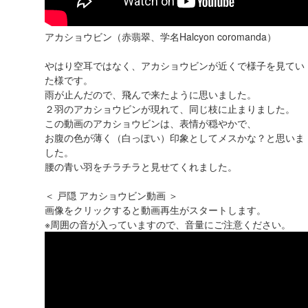
アカショウビン（赤翡翠、学名Halcyon coromanda）
やはり空耳ではなく、アカショウビンが近くで様子を見てい
た様です。
雨が止んだので、飛んで来たように思いました。
２羽のアカショウビンが現れて、同じ枝に止まりました。
この動画のアカショウビンは、表情が穏やかで、
お腹の色が薄く（白っぽい）印象としてメスかな？と思いま
した。
腰の青い羽をチラチラと見せてくれました。
＜ ‪戸隠 アカショウビン動画‬ ＞
画像をクリックすると動画再生がスタートします。
※周囲の音が入っていますので、音量にご注意ください。