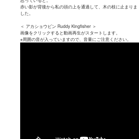
思っていると。
赤い影が背後から私の頭の上を通過して、木の枝に止まりま
した。
＜ ‪アカショウビン Ruddy Kingfisher‬ ＞
画像をクリックすると動画再生がスタートします。
※周囲の音が入っていますので、音量にご注意ください。