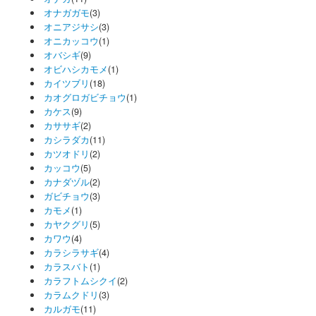
オナガガモ
(3)
オニアジサシ
(3)
オニカッコウ
(1)
オバシギ
(9)
オビハシカモメ
(1)
カイツブリ
(18)
カオグロガビチョウ
(1)
カケス
(9)
カササギ
(2)
カシラダカ
(11)
カツオドリ
(2)
カッコウ
(5)
カナダヅル
(2)
ガビチョウ
(3)
カモメ
(1)
カヤクグリ
(5)
カワウ
(4)
カラシラサギ
(4)
カラスバト
(1)
カラフトムシクイ
(2)
カラムクドリ
(3)
カルガモ
(11)