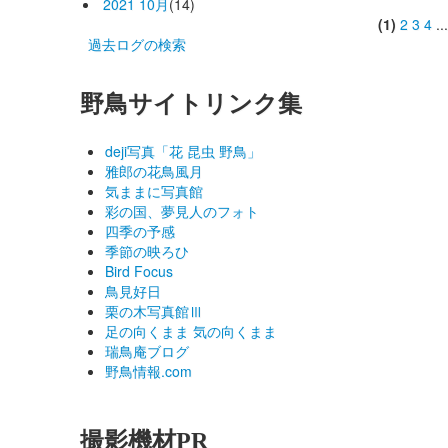
2021 10月
(14)
(1)
2
3
4
..
過去ログの検索
野鳥サイトリンク集
deji写真「花 昆虫 野鳥」
雅郎の花鳥風月
気ままに写真館
彩の国、夢見人のフォト
四季の予感
季節の映ろひ
Bird Focus
鳥見好日
栗の木写真館Ⅲ
足の向くまま 気の向くまま
瑞鳥庵ブログ
野鳥情報.com
撮影機材PR