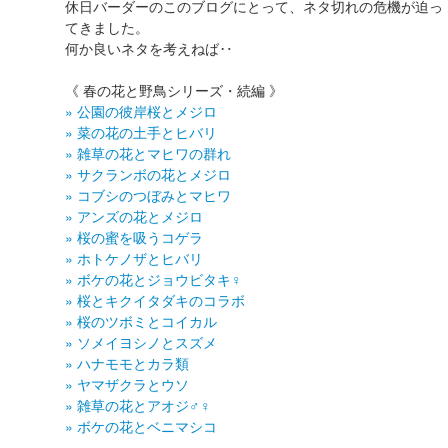
休日バーダーのこのブログにとって、ネタ切れの危機が迫っ
てきました。
何か良いネタを考えねば‥
《 春の花と野鳥シリーズ・続編 》
» 公園の彼岸桜とメジロ
» 菜の花の土手とヒバリ
» 雑草の花とマヒワの群れ
» サクランボの花とメジロ
» コブシのつぼみとマヒワ
» アンズの花とメジロ
» 桜の蜜を吸うコゲラ
» ホトケノザとヒバリ
» ボケの花とジョウビタキ♀
» 桜とキクイタダキのコラボ
» 桜のツボミとコイカル
» ソメイヨシノとスズメ
» ハナモモとカラ類
» ヤマザクラとウソ
» 雑草の花とアオジ♂♀
» ボケの花とベニマシコ