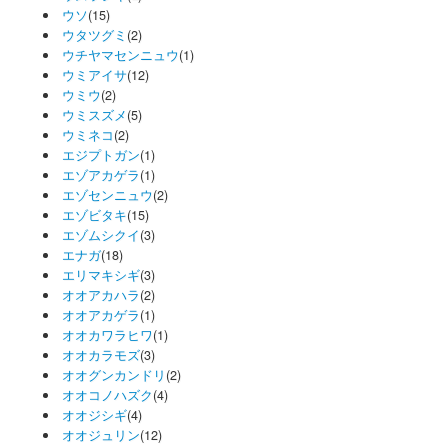
ウソ
(15)
ウタツグミ
(2)
ウチヤマセンニュウ
(1)
ウミアイサ
(12)
ウミウ
(2)
ウミスズメ
(5)
ウミネコ
(2)
エジプトガン
(1)
エゾアカゲラ
(1)
エゾセンニュウ
(2)
エゾビタキ
(15)
エゾムシクイ
(3)
エナガ
(18)
エリマキシギ
(3)
オオアカハラ
(2)
オオアカゲラ
(1)
オオカワラヒワ
(1)
オオカラモズ
(3)
オオグンカンドリ
(2)
オオコノハズク
(4)
オオジシギ
(4)
オオジュリン
(12)