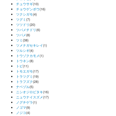
チュウサギ
(10)
チョウゲンボウ
(16)
ツクシガモ
(4)
ツグミ
(7)
ツツドリ
(20)
ツバメチドリ
(6)
ツバメ
(8)
ツミ
(38)
ツメナガセキレイ
(1)
ツルシギ
(4)
トウゾクカモメ
(1)
トウネン
(8)
トビ
(11)
トモエガモ
(17)
トラツグミ
(19)
トラフズク
(28)
ナベヅル
(5)
ニシオジロビタキ
(16)
ニュウナイスズメ
(17)
ノグチゲラ
(1)
ノゴマ
(9)
ノジコ
(4)