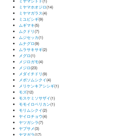
ミヤマシトド
(1)
ミヤマホオジロ
(14)
ミヤマガラス
(4)
ミユビシギ
(9)
ムギマキ
(5)
ムクドリ
(7)
ムジセッカ
(1)
ムナグロ
(9)
ムラサキサギ
(2)
メグロ
(1)
メジロガモ
(4)
メジロ
(23)
メダイチドリ
(9)
メボソムシクイ
(4)
メリケンキアシシギ
(1)
モズ
(12)
モスケミソサザイ
(1)
モモイロペリカン
(1)
モリムシクイ
(2)
ヤイロチョウ
(4)
ヤツガシラ
(7)
ヤブサメ
(3)
ヤマガラ
(17)