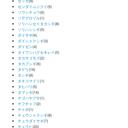
セッカ
(9)
センダイムシクイ
(5)
ソウシチョウ
(5)
ソデグロヅル
(1)
ソリハシセイタカシギ
(8)
ソリハシシギ
(5)
ダイサギ
(4)
ダイシャクシギ
(3)
ダイゼン
(4)
タイワンハクセキレイ
(0)
タカサゴモズ
(2)
タカブシギ
(6)
タゲリ
(19)
タシギ
(9)
タネコマドリ
(1)
タヒバリ
(5)
タマシギ
(14)
チゴハヤブサ
(1)
チフチャフ
(2)
チャボ
(1)
チュウシャクシギ
(8)
チュウダイサギ
(7)
チュウヒ
(23)