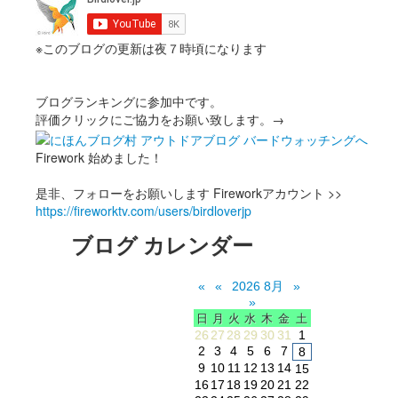
※このブログの更新は夜７時頃になります
ブログランキングに参加中です。
評価クリックにご協力をお願い致します。→
Firework 始めました！
是非、フォローをお願いします Fireworkアカウント >>
https://fireworktv.com/users/birdloverjp
ブログ カレンダー
«
«
2026 8月
»
»
日
月
火
水
木
金
土
26
27
28
29
30
31
1
2
3
4
5
6
7
8
9
10
11
12
13
14
15
16
17
18
19
20
21
22