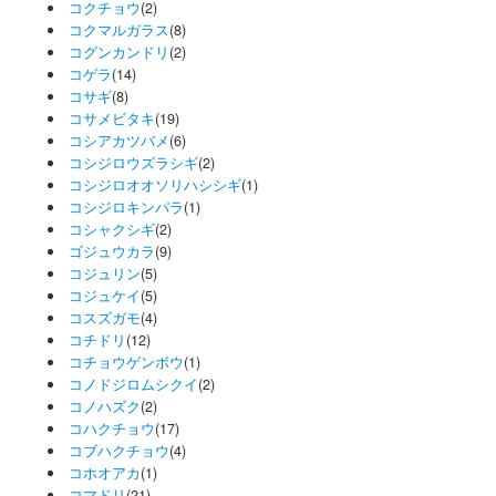
コクチョウ
(2)
コクマルガラス
(8)
コグンカンドリ
(2)
コゲラ
(14)
コサギ
(8)
コサメビタキ
(19)
コシアカツバメ
(6)
コシジロウズラシギ
(2)
コシジロオオソリハシシギ
(1)
コシジロキンパラ
(1)
コシャクシギ
(2)
ゴジュウカラ
(9)
コジュリン
(5)
コジュケイ
(5)
コスズガモ
(4)
コチドリ
(12)
コチョウゲンボウ
(1)
コノドジロムシクイ
(2)
コノハズク
(2)
コハクチョウ
(17)
コブハクチョウ
(4)
コホオアカ
(1)
コマドリ
(21)