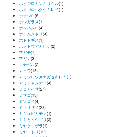
ホオジロカンムリヅル
(1)
ホオジロハクセキレイ
(1)
ホオジロ
(8)
ホシガラス
(1)
ホシハジロ
(4)
ホシムクドリ
(4)
ホトトギス
(1)
ホントウアカヒゲ
(2)
マガモ
(7)
マガン
(3)
マナヅル
(2)
マヒワ
(15)
マミジロツメナガセキレイ
(1)
マミチャジナイ
(4)
ミコアイサ
(27)
ミサゴ
(13)
ミゾゴイ
(4)
ミソサザイ
(22)
ミツユビカモメ
(1)
ミミカイツブリ
(3)
ミヤケコゲラ
(1)
ミヤコドリ
(19)