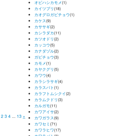
オビハシカモメ
(1)
カイツブリ
(18)
カオグロガビチョウ
(1)
カケス
(9)
カササギ
(2)
カシラダカ
(11)
カツオドリ
(2)
カッコウ
(5)
カナダヅル
(2)
ガビチョウ
(3)
カモメ
(1)
カヤクグリ
(5)
カワウ
(4)
カラシラサギ
(4)
カラスバト
(1)
カラフトムシクイ
(2)
カラムクドリ
(3)
カルガモ
(11)
カワアイサ
(2)
2
3
4
...
13
»
カワガラス
(9)
カワセミ
(71)
カワラヒワ
(17)