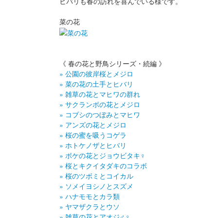
ヒバリも春の訪れを喜んでいる様です。
菜の花
《 春の花と野鳥シリーズ・続編 》
» 公園の彼岸桜とメジロ
» 菜の花の土手とヒバリ
» 雑草の花とマヒワの群れ
» サクランボの花とメジロ
» コブシのつぼみとマヒワ
» アンズの花とメジロ
» 桜の蜜を吸うコゲラ
» ホトケノザとヒバリ
» ボケの花とジョウビタキ♀
» 桜とキクイタダキのコラボ
» 桜のツボミとコイカル
» ソメイヨシノとスズメ
» ハナモモとカラ類
» ヤマザクラとウソ
» 雑草の花とアオジ♂♀