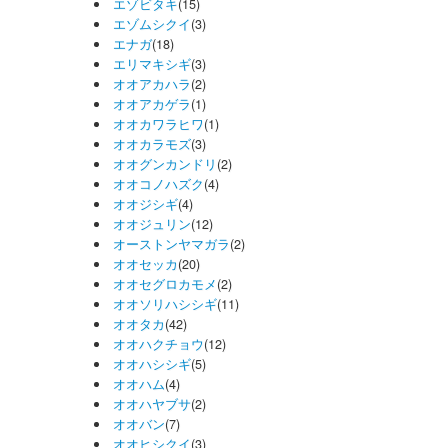
エゾビタキ
(15)
エゾムシクイ
(3)
エナガ
(18)
エリマキシギ
(3)
オオアカハラ
(2)
オオアカゲラ
(1)
オオカワラヒワ
(1)
オオカラモズ
(3)
オオグンカンドリ
(2)
オオコノハズク
(4)
オオジシギ
(4)
オオジュリン
(12)
オーストンヤマガラ
(2)
オオセッカ
(20)
オオセグロカモメ
(2)
オオソリハシシギ
(11)
オオタカ
(42)
オオハクチョウ
(12)
オオハシシギ
(5)
オオハム
(4)
オオハヤブサ
(2)
オオバン
(7)
オオヒシクイ
(3)