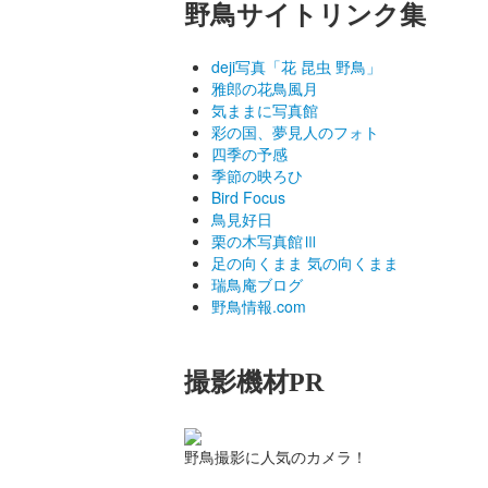
野鳥サイトリンク集
deji写真「花 昆虫 野鳥」
雅郎の花鳥風月
気ままに写真館
彩の国、夢見人のフォト
四季の予感
季節の映ろひ
Bird Focus
鳥見好日
栗の木写真館Ⅲ
足の向くまま 気の向くまま
瑞鳥庵ブログ
野鳥情報.com
撮影機材PR
野鳥撮影に人気のカメラ！