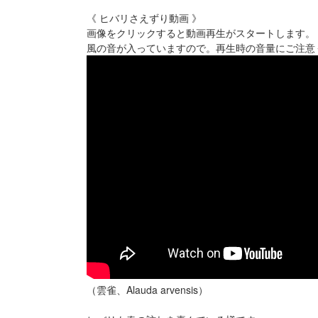
《 ヒバリさえずり動画 》
画像をクリックすると動画再生がスタートします。
風の音が入っていますので。再生時の音量にご注意
（雲雀、Alauda arvensis）