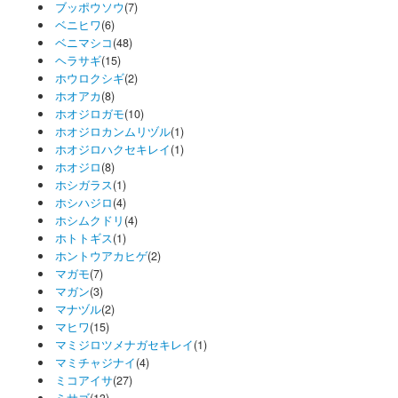
ブッポウソウ
(7)
ベニヒワ
(6)
ベニマシコ
(48)
ヘラサギ
(15)
ホウロクシギ
(2)
ホオアカ
(8)
ホオジロガモ
(10)
ホオジロカンムリヅル
(1)
ホオジロハクセキレイ
(1)
ホオジロ
(8)
ホシガラス
(1)
ホシハジロ
(4)
ホシムクドリ
(4)
ホトトギス
(1)
ホントウアカヒゲ
(2)
マガモ
(7)
マガン
(3)
マナヅル
(2)
マヒワ
(15)
マミジロツメナガセキレイ
(1)
マミチャジナイ
(4)
ミコアイサ
(27)
ミサゴ
(13)