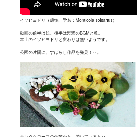
イソヒヨドリ（磯鵯、学名：Monticola solitarius）
動画の前半は雄。後半は潮騒のBGMと雌。
本土のイソヒヨドリと変わりは無いようです。
公園の片隅に、すばらし作品を発見！‥。
サンタクロースの仕業かと、驚いていると‥。