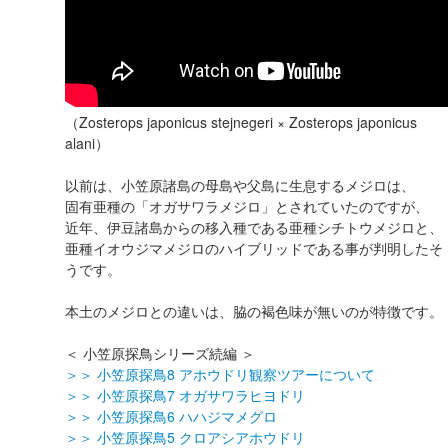
（Zosterops japonicus stejnegeri × Zosterops japonicus
alani）
以前は、小笠原諸島の母島や父島に生息するメジロは、
固有亜種の「オガサワラメジロ」とされていたのですが、
近年、伊豆諸島からの移入種である亜種シチトウメジロと、
亜種イオウジマメジロのハイブリッドである事が判明したそ
うです。
本土のメジロとの違いは、脇の褐色味が無いのが特徴です。
＜ 小笠原探鳥シリーズ続編 ＞
＞＞ 小笠原探鳥8 アホウドリ観察ツアーについて
＞＞ 小笠原探鳥7 オガサワラヒヨドリ
＞＞ 小笠原探鳥6 ハハジマ‪メグロ‬
＞＞ 小笠原探鳥5 クロアシアホウドリ