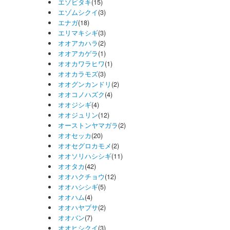
エゾビタキ
(15)
エゾムシクイ
(3)
エナガ
(18)
エリマキシギ
(3)
オオアカハラ
(2)
オオアカゲラ
(1)
オオカワラヒワ
(1)
オオカラモズ
(3)
オオグンカンドリ
(2)
オオコノハズク
(4)
オオジシギ
(4)
オオジュリン
(12)
オーストンヤマガラ
(2)
オオセッカ
(20)
オオセグロカモメ
(2)
オオソリハシシギ
(11)
オオタカ
(42)
オオハクチョウ
(12)
オオハシシギ
(5)
オオハム
(4)
オオハヤブサ
(2)
オオバン
(7)
オオヒシクイ
(3)