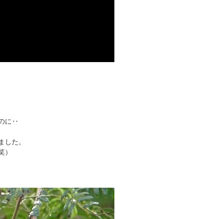
のに‥
ました。
笑）