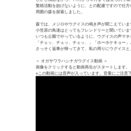
繁殖活動を妨げないように、との配慮ですので仕方
周囲の森を探索しました。
森では、メジロやウグイスの鳴き声が聞こえていま
小笠原の鳥達はとってもフレンドリーと聞いていま
いつも公園でやっているように、ウグイスの声マネ
「チェッ、チェッ、チェッ、」「ホーホケキョー」
さっそく返事が帰ってきて、私の周りにウグイスと
＜ オガサワラハシナガウグイス動画 ＞
画像をクリックすると動画再生がスタートします。
※この動画には音声が入っています。音量にご注意