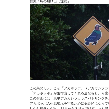
標識「鳥の飛び出し注意」
この鳥のモデルこそ「アカポッポ」（アカガシラカ
「アカポッポ」が飛び出してくれる道ならと、何度
この付近には「東平アカガシラカラスバトサンクチ
アカポッポの生息環境を守るために保護区になって
しかし残念ながら、11月から３月までは立ち入り禁