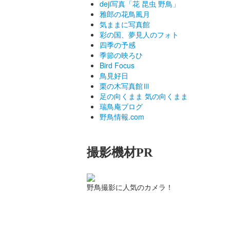
deji写真「花 昆虫 野鳥」
雅郎の花鳥風月
気ままに写真館
彩の国、夢見人のフォト
四季の予感
季節の映ろひ
Bird Focus
鳥見好日
栗の木写真館Ⅲ
足の向くまま 気の向くまま
瑞鳥庵ブログ
野鳥情報.com
撮影機材PR
野鳥撮影に人気のカメラ！