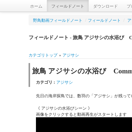
ホーム
フィールドノート
ダウンロード
プ
野鳥動画フィールドノート
/
フィールドノート
/
ア
フィールドノート - 旅鳥 アジサシの水浴び Com
カテゴリトップ
»
アジサシ
旅鳥 アジサシの水浴び Common
カテゴリ :
アジサシ
先日の海岸探鳥では、数羽の「アジサシ」が残って
《 アジサシの水浴びシーン 》
画像をクリックすると動画再生がスタートします