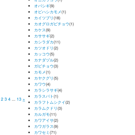
オバシギ
(9)
オビハシカモメ
(1)
カイツブリ
(18)
カオグロガビチョウ
(1)
カケス
(9)
カササギ
(2)
カシラダカ
(11)
カツオドリ
(2)
カッコウ
(5)
カナダヅル
(2)
ガビチョウ
(3)
カモメ
(1)
カヤクグリ
(5)
カワウ
(4)
カラシラサギ
(4)
カラスバト
(1)
2
3
4
...
13
»
カラフトムシクイ
(2)
カラムクドリ
(3)
カルガモ
(11)
カワアイサ
(2)
カワガラス
(9)
カワセミ
(71)