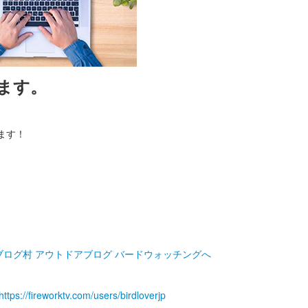
ます。
ます！
https://fireworktv.com/users/birdloverjp