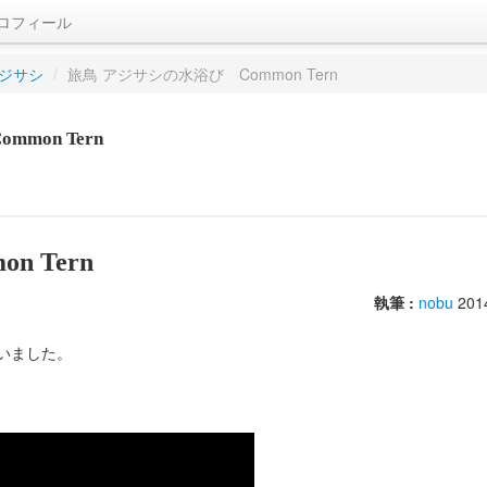
ロフィール
ジサシ
/
旅鳥 アジサシの水浴び Common Tern
mon Tern
 Tern
執筆 :
nobu
201
いました。