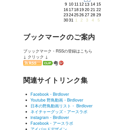
9
10
11
12
14
15
13
16
17
18
19
20
21
22
23
24
25
26
27
28
29
30
31
1
2
3
4
5
ブックマークのご案内
ブッックマーク・RSSの登録はこちら
↓ クリック ↓
関連サイトリンク集
Facebook・Birdlover
Youtube 野鳥動画・Birdlover
日本の野鳥動画リスト・ Birdlover
ネイチャーグッズ・アースラボ
instagram・Birdlover
Facebook・アースラボ
アイバードデザイン