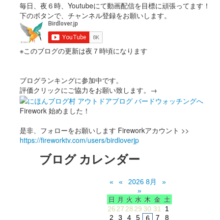
毎日、夜６時、Youtubeにて動画配信を目標に頑張ってます！
下のボタンで、チャンネル登録をお願いします。
※このブログの更新は夜７時頃になります
ブログランキングに参加中です。
評価クリックにご協力をお願い致します。→
Firework 始めました！
是非、フォローをお願いします Fireworkアカウント >>
https://fireworktv.com/users/birdloverjp
ブログ カレンダー
«
«
2026 8月
»
»
日
月
火
水
木
金
土
26
27
28
29
30
31
1
2
3
4
5
7
8
6