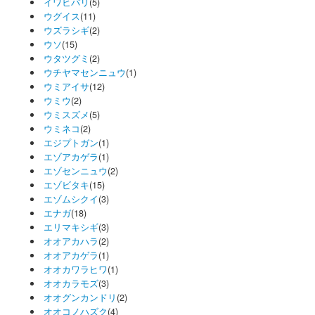
イワヒバリ
(5)
ウグイス
(11)
ウズラシギ
(2)
ウソ
(15)
ウタツグミ
(2)
ウチヤマセンニュウ
(1)
ウミアイサ
(12)
ウミウ
(2)
ウミスズメ
(5)
ウミネコ
(2)
エジプトガン
(1)
エゾアカゲラ
(1)
エゾセンニュウ
(2)
エゾビタキ
(15)
エゾムシクイ
(3)
エナガ
(18)
エリマキシギ
(3)
オオアカハラ
(2)
オオアカゲラ
(1)
オオカワラヒワ
(1)
オオカラモズ
(3)
オオグンカンドリ
(2)
オオコノハズク
(4)