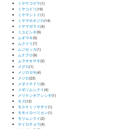
ミヤケコゲラ
(1)
ミヤコドリ
(19)
ミヤマシトド
(1)
ミヤマホオジロ
(14)
ミヤマガラス
(4)
ミユビシギ
(9)
ムギマキ
(5)
ムクドリ
(7)
ムジセッカ
(1)
ムナグロ
(9)
ムラサキサギ
(2)
メグロ
(1)
メジロガモ
(4)
メジロ
(23)
メダイチドリ
(9)
メボソムシクイ
(4)
メリケンキアシシギ
(1)
モズ
(12)
モスケミソサザイ
(1)
モモイロペリカン
(1)
モリムシクイ
(2)
ヤイロチョウ
(4)