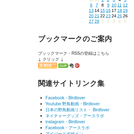
6
7
8
9
10
11
12
13
14
15
16
17
18
19
20
21
22
23
24
25
26
27
28
1
2
3
4
5
ブックマークのご案内
ブッックマーク・RSSの登録はこちら
↓ クリック ↓
関連サイトリンク集
Facebook・Birdlover
Youtube 野鳥動画・Birdlover
日本の野鳥動画リスト・ Birdlover
ネイチャーグッズ・アースラボ
instagram・Birdlover
Facebook・アースラボ
アイバードデザイン