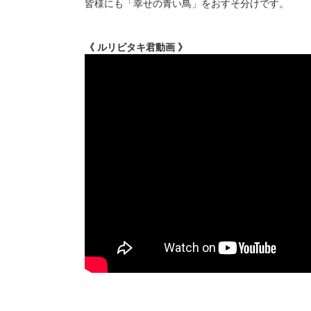
皆様にも「幸せの青い鳥」をおすそ分けです。
《 ルリビタキ君動画 》