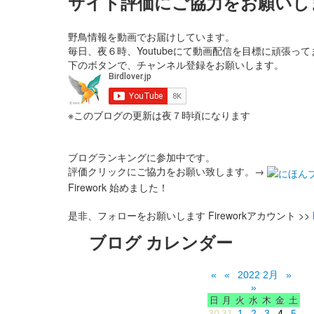
サイト評価にご協力をお願いし
野鳥情報を動画でお届けしています。
毎日、夜６時、Youtubeにて動画配信を目標に頑張って
下のボタンで、チャンネル登録をお願いします。
※このブログの更新は夜７時頃になります
ブログランキングに参加中です。
評価クリックにご協力をお願い致します。→
Firework 始めました！
是非、フォローをお願いします Fireworkアカウント >>
ブログ カレンダー
«
«
2022 2月
»
»
日
月
火
水
木
金
土
30
31
1
2
3
4
5