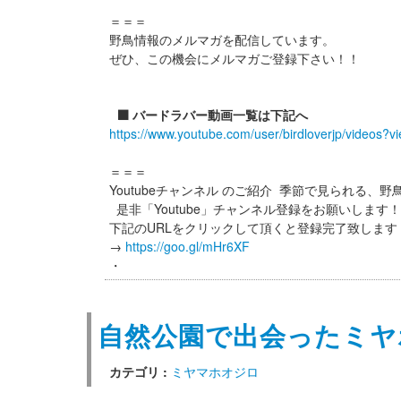
＝＝＝
野鳥情報のメルマガを配信しています。
ぜひ、この機会にメルマガご登録下さい！！
⬛️ バードラバー動画一覧は下記へ
https://www.youtube.com/user/birdloverjp/videos?v
＝＝＝
Youtubeチャンネル のご紹介 季節で見られる、
是非「Youtube」チャンネル登録をお願いします
下記のURLをクリックして頂くと登録完了致しま
→
https://goo.gl/mHr6XF
・
自然公園で出会ったミヤ
カテゴリ :
ミヤマホオジロ