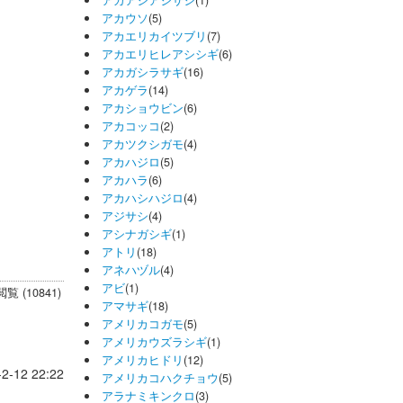
アカアシアジサシ
(1)
アカウソ
(5)
アカエリカイツブリ
(7)
アカエリヒレアシシギ
(6)
アカガシラサギ
(16)
アカゲラ
(14)
アカショウビン
(6)
アカコッコ
(2)
アカツクシガモ
(4)
アカハジロ
(5)
アカハラ
(6)
アカハシハジロ
(4)
アジサシ
(4)
アシナガシギ
(1)
アトリ
(18)
アネハヅル
(4)
アビ
(1)
閲覧 (10841)
アマサギ
(18)
アメリカコガモ
(5)
アメリカウズラシギ
(1)
アメリカヒドリ
(12)
-2-12 22:22
アメリカコハクチョウ
(5)
アラナミキンクロ
(3)