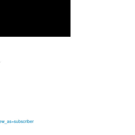
。
iew_as=subscriber