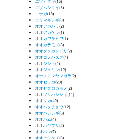
エゾビタキ
(15)
エゾムシクイ
(3)
エナガ
(18)
エリマキシギ
(3)
オオアカハラ
(2)
オオアカゲラ
(1)
オオカワラヒワ
(1)
オオカラモズ
(3)
オオグンカンドリ
(2)
オオコノハズク
(4)
オオジシギ
(4)
オオジュリン
(12)
オーストンヤマガラ
(2)
オオセッカ
(20)
オオセグロカモメ
(2)
オオソリハシシギ
(11)
オオタカ
(42)
オオハクチョウ
(12)
オオハシシギ
(5)
オオハム
(4)
オオハヤブサ
(2)
オオバン
(7)
オオヒシクイ
(3)