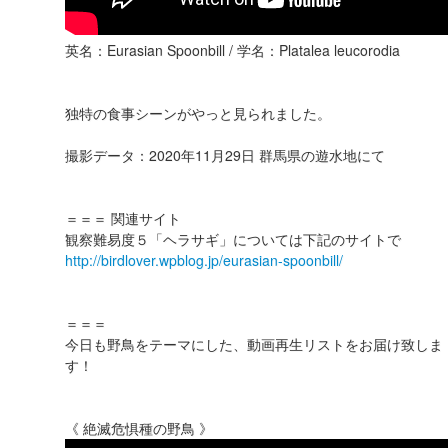
英名：Eurasian Spoonbill / 学名：Platalea leucorodia
独特の食事シーンがやっと見られました。
撮影データ：2020年11月29日 群馬県の遊水地にて
＝＝＝ 関連サイト
観察難易度５「ヘラサギ」については下記のサイトで
http://birdlover.wpblog.jp/eurasian-spoonbill/
＝＝＝
今日も野鳥をテーマにした、動画再生リストをお届け致しま
す！
《 絶滅危惧種の野鳥 》