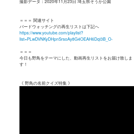
撮影データ：2020年11月23日 埼玉県そうか公園
＝＝＝ 関連サイト
バードウォッチングの再生リストは下記へ
https://www.youtube.com/playlist?
list=PLwDVNKyDHpnSrsoAy8G4OEAH6Dqi3B_O-
＝＝＝
今日も野鳥をテーマにした、動画再生リストをお届け致しま
す！
《 野鳥の名前クイズ特集 》