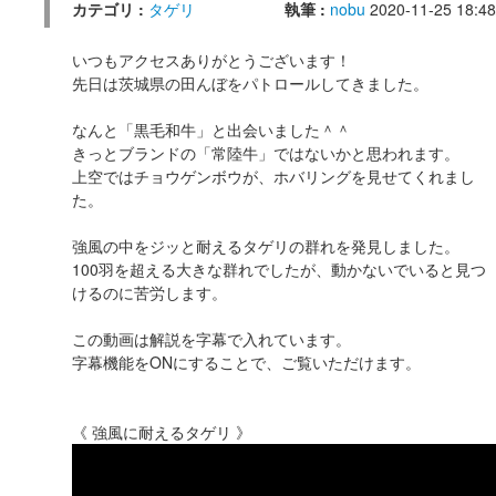
カテゴリ :
タゲリ
執筆 :
nobu
2020-11-25 18:48
いつもアクセスありがとうございます！
先日は茨城県の田んぼをパトロールしてきました。
なんと「黒毛和牛」と出会いました＾＾
きっとブランドの「常陸牛」ではないかと思われます。
上空ではチョウゲンボウが、ホバリングを見せてくれまし
た。
強風の中をジッと耐えるタゲリの群れを発見しました。
100羽を超える大きな群れでしたが、動かないでいると見つ
けるのに苦労します。
この動画は解説を字幕で入れています。
字幕機能をONにすることで、ご覧いただけます。
《 強風に耐えるタゲリ 》