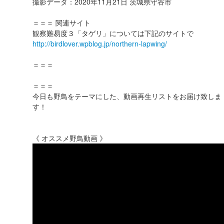
撮影データ：2020年11月21日 茨城県守谷市
＝＝＝ 関連サイト
観察難易度３「タゲリ」については下記のサイトで
http://birdlover.wpblog.jp/northern-lapwing/
＝＝＝
＝＝＝
今日も野鳥をテーマにした、動画再生リストをお届け致しま
す！
《 オススメ野鳥動画 》