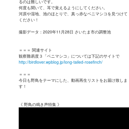
るのは難しいです。
何度も聞いて、耳で覚えるようにしてください。
河原や湿地、池のほとりで、真っ赤なベニマシコを見つけて
ください！
撮影データ：2020年11月28日 さいたま市の調整池
＝＝＝ 関連サイト
観察難易度３「ベニマシコ」については下記のサイトで
http://birdlover.wpblog.jp/long-tailed-rosefinch/
＝＝＝
今日も野鳥をテーマにした、動画再生リストをお届け致しま
す！
《 野鳥の鳴き声特集 》