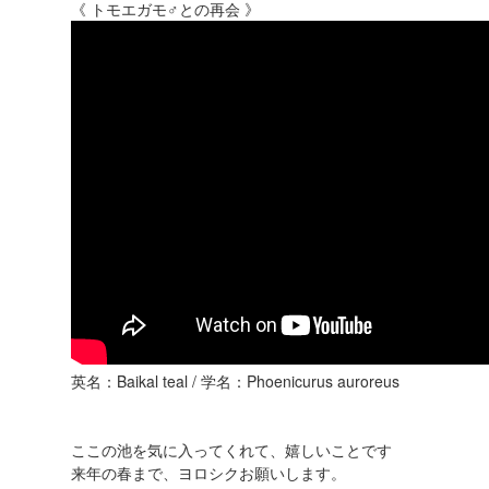
《 トモエガモ♂との再会 》
英名：Baikal teal / 学名：Phoenicurus auroreus
ここの池を気に入ってくれて、嬉しいことです
来年の春まで、ヨロシクお願いします。