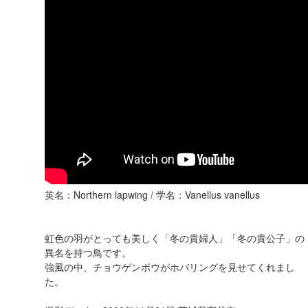
英名：Northern lapwing / 学名：Vanellus vanellus
虹色の羽がとっても美しく「冬の貴婦人」「冬の貴公子」の
異名を持つ鳥です。
強風の中、チョウゲンボウがホバリングを見せてくれまし
た。