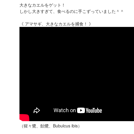
大きなカエルをゲット！
しかし大きすぎて、食べるのに手こずっていました＾＾
《 アマサギ、大きなカエルを捕食！ 》
（猩々鷺、飴鷺、Bubulcus ibis）