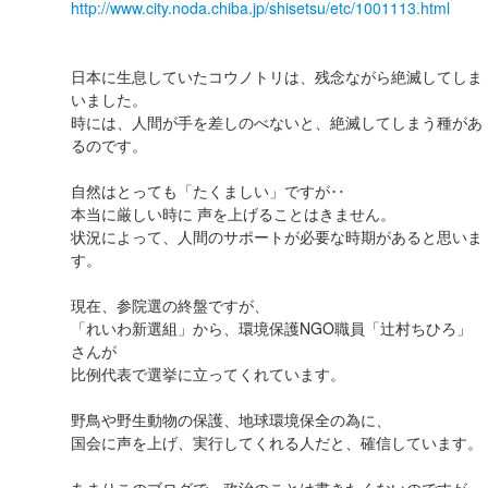
http://www.city.noda.chiba.jp/shisetsu/etc/1001113.html
日本に生息していたコウノトリは、残念ながら絶滅してしま
いました。
時には、人間が手を差しのべないと、絶滅してしまう種があ
るのです。
自然はとっても「たくましい」ですが‥
本当に厳しい時に 声を上げることはきません。
状況によって、人間のサポートが必要な時期があると思いま
す。
現在、参院選の終盤ですが、
「れいわ新選組」から、環境保護NGO職員「辻村ちひろ」
さんが
比例代表で選挙に立ってくれています。
野鳥や野生動物の保護、地球環境保全の為に、
国会に声を上げ、実行してくれる人だと、確信しています。