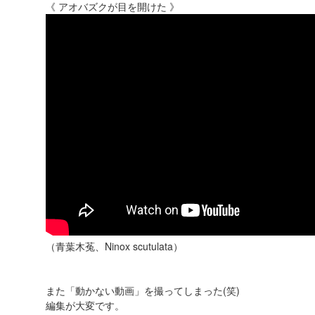
《 アオバズクが目を開けた 》
（青葉木菟、Ninox scutulata）
また「動かない動画」を撮ってしまった(笑)
編集が大変です。