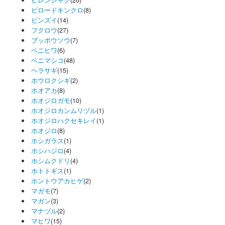
ヒレンジャク
(26)
ビロードキンクロ
(8)
ビンズイ
(14)
フクロウ
(27)
ブッポウソウ
(7)
ベニヒワ
(6)
ベニマシコ
(48)
ヘラサギ
(15)
ホウロクシギ
(2)
ホオアカ
(8)
ホオジロガモ
(10)
ホオジロカンムリヅル
(1)
ホオジロハクセキレイ
(1)
ホオジロ
(8)
ホシガラス
(1)
ホシハジロ
(4)
ホシムクドリ
(4)
ホトトギス
(1)
ホントウアカヒゲ
(2)
マガモ
(7)
マガン
(3)
マナヅル
(2)
マヒワ
(15)