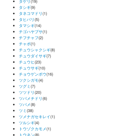
タゲリ
(19)
タシギ
(9)
タネコマドリ
(1)
タヒバリ
(5)
タマシギ
(14)
チゴハヤブサ
(1)
チフチャフ
(2)
チャボ
(1)
チュウシャクシギ
(8)
チュウダイサギ
(7)
チュウヒ
(23)
チュウサギ
(10)
チョウゲンボウ
(16)
ツクシガモ
(4)
ツグミ
(7)
ツツドリ
(20)
ツバメチドリ
(6)
ツバメ
(8)
ツミ
(38)
ツメナガセキレイ
(1)
ツルシギ
(4)
トウゾクカモメ
(1)
トウネン
(8)