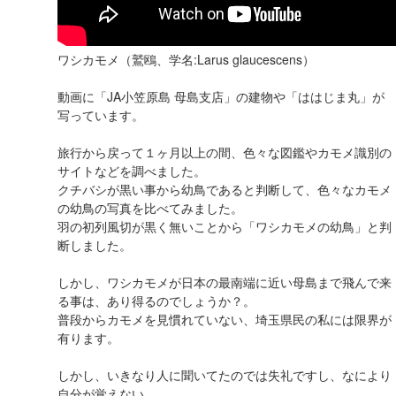
ワシカモメ（鷲鴎、学名:Larus glaucescens）
動画に「JA小笠原島 母島支店」の建物や「ははじま丸」が
写っています。
旅行から戻って１ヶ月以上の間、色々な図鑑やカモメ識別の
サイトなどを調べました。
クチバシが黒い事から幼鳥であると判断して、色々なカモメ
の幼鳥の写真を比べてみました。
羽の初列風切が黒く無いことから「ワシカモメの幼鳥」と判
断しました。
しかし、ワシカモメが日本の最南端に近い母島まで飛んで来
る事は、あり得るのでしょうか？。
普段からカモメを見慣れていない、埼玉県民の私には限界が
有ります。
しかし、いきなり人に聞いてたのでは失礼ですし、なにより
自分が覚えない。