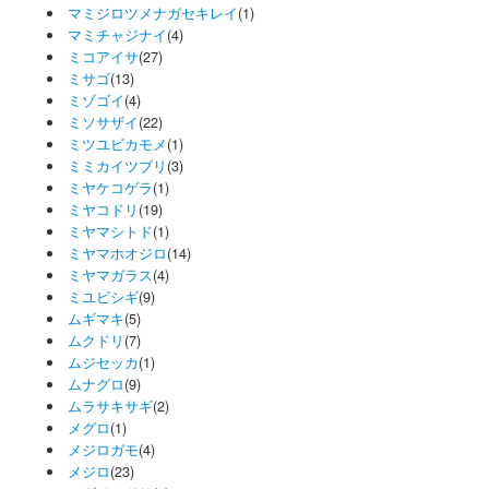
マミジロツメナガセキレイ
(1)
マミチャジナイ
(4)
ミコアイサ
(27)
ミサゴ
(13)
ミゾゴイ
(4)
ミソサザイ
(22)
ミツユビカモメ
(1)
ミミカイツブリ
(3)
ミヤケコゲラ
(1)
ミヤコドリ
(19)
ミヤマシトド
(1)
ミヤマホオジロ
(14)
ミヤマガラス
(4)
ミユビシギ
(9)
ムギマキ
(5)
ムクドリ
(7)
ムジセッカ
(1)
ムナグロ
(9)
ムラサキサギ
(2)
メグロ
(1)
メジロガモ
(4)
メジロ
(23)