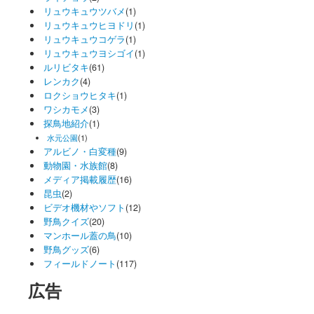
リュウキュウツバメ
(1)
リュウキュウヒヨドリ
(1)
リュウキュウコゲラ
(1)
リュウキュウヨシゴイ
(1)
ルリビタキ
(61)
レンカク
(4)
ロクショウヒタキ
(1)
ワシカモメ
(3)
探鳥地紹介
(1)
水元公園
(1)
アルビノ・白変種
(9)
動物園・水族館
(8)
メディア掲載履歴
(16)
昆虫
(2)
ビデオ機材やソフト
(12)
野鳥クイズ
(20)
マンホール蓋の鳥
(10)
野鳥グッズ
(6)
フィールドノート
(117)
広告