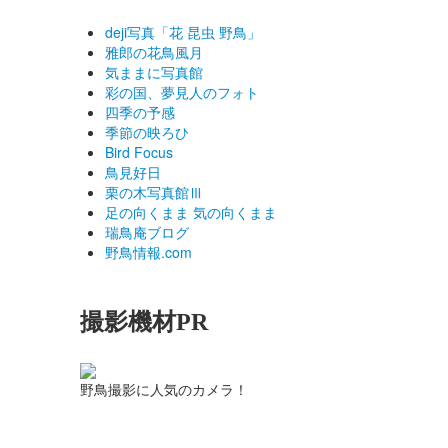
deji写真「花 昆虫 野鳥」
雅郎の花鳥風月
気ままに写真館
彩の国、夢見人のフォト
四季の予感
季節の映ろひ
Bird Focus
鳥見好日
栗の木写真館Ⅲ
足の向くまま 気の向くまま
瑞鳥庵ブログ
野鳥情報.com
撮影機材PR
野鳥撮影に人気のカメラ！