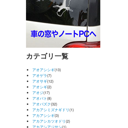
カテゴリ一覧
アオアシシギ
(13)
アオゲラ
(7)
アオサギ
(12)
アオシギ
(2)
アオジ
(17)
アオバト
(8)
アオバズク
(32)
アカアシミズナギドリ
(1)
アカアシシギ
(3)
アカアシカツオドリ
(2)
アカアシアジサシ
(1)