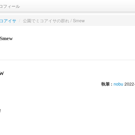
ロフィール
コアイサ
/
公園でミコアイサの群れ / Smew
Smew
w
執筆 :
nobu
2022
！