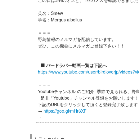
この日は3羽のオスと、1羽のメスを確認できました
英名：Smew
学名：Mergus albellus
＝＝＝
野鳥情報のメルマガを配信しています。
ぜひ、この機会にメルマガご登録下さい！！
⬛️ バードラバー動画一覧は下記へ
https://www.youtube.com/user/birdloverjp/videos?v
＝＝＝
Youtubeチャンネル のご紹介 季節で見られる、
是非「Youtube」チャンネル登録をお願いします
下記のURLをクリックして頂くと登録完了致しま
→
https://goo.gl/mHr6XF
・