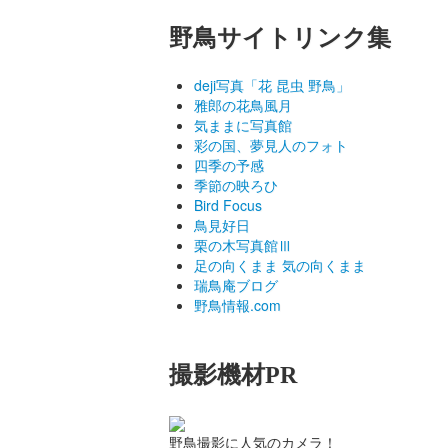
野鳥サイトリンク集
deji写真「花 昆虫 野鳥」
雅郎の花鳥風月
気ままに写真館
彩の国、夢見人のフォト
四季の予感
季節の映ろひ
Bird Focus
鳥見好日
栗の木写真館Ⅲ
足の向くまま 気の向くまま
瑞鳥庵ブログ
野鳥情報.com
撮影機材PR
野鳥撮影に人気のカメラ！