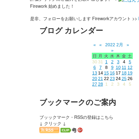
Firework 始めました！
是非、フォローをお願いします Fireworkアカウント >>
ブログ カレンダー
«
«
2022 2月
»
»
日
月
火
水
木
金
土
30
31
1
2
3
4
5
6
7
8
9
10
11
12
13
14
15
16
17
18
19
20
21
22
23
24
25
26
27
28
1
2
3
4
5
ブックマークのご案内
ブッックマーク・RSSの登録はこちら
↓ クリック ↓