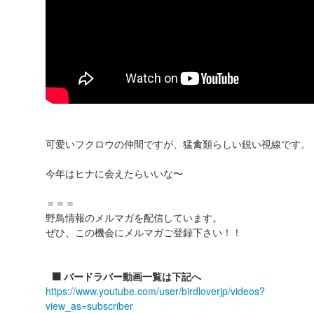
可愛いフクロウの仲間ですが、猛禽類らしい鋭い視線です。
今年はヒナに会えたらいいな〜
＝＝＝
野鳥情報のメルマガを配信しています。
ぜひ、この機会にメルマガご登録下さい！！
⬛️ バードラバー動画一覧は下記へ
https://www.youtube.com/user/birdloverjp/videos?
view_as=subscriber