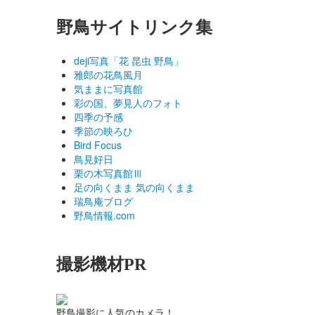
野鳥サイトリンク集
deji写真「花 昆虫 野鳥」
雅郎の花鳥風月
気ままに写真館
彩の国、夢見人のフォト
四季の予感
季節の映ろひ
Bird Focus
鳥見好日
栗の木写真館Ⅲ
足の向くまま 気の向くまま
瑞鳥庵ブログ
野鳥情報.com
撮影機材PR
野鳥撮影に人気のカメラ！