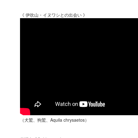
《 伊吹山・イヌワシとの出会い 》
（犬鷲、狗鷲、Aquila chrysaetos）