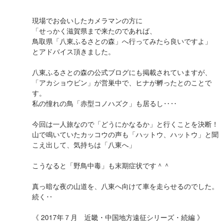
現場でお会いしたカメラマンの方に
「せっかく滋賀県まで来たのであれば、
鳥取県「八東ふるさとの森」へ行ってみたら良いですよ」
とアドバイス頂きました。
八東ふるさとの森の公式ブログにも掲載されていますが、
「アカショウビン」が営巣中で、ヒナが孵ったとのことで
す。
私の憧れの鳥「赤型コノハズク」も居るし‥‥
今回は一人旅なので「どうにかなるか」と行くことを決断！
山で鳴いていたカッコウの声も「ハットウ、ハットウ」と聞
こえ出して、気持ちは「八東へ」
こうなると「野鳥中毒」も末期症状です＾＾
真っ暗な夜の山道を、八東へ向けて車を走らせるのでした。
続く‥
《 2017年７月 近畿・中国地方遠征シリーズ・続編 》