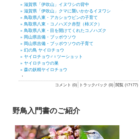
» 滋賀県「伊吹山」イヌワシの背中
» 滋賀県「伊吹山」クマに襲いかかるイヌワシ
» 鳥取県八東・アカショウビンの子育て
» 鳥取県八東・コノハズク赤型（柿ズク）
» 鳥取県八東・目を開けてくれたコノハズク
» 岡山県吉備・ブッポウソウ
» 岡山県吉備・ブッポウソウの子育て
» 幻の鳥 ヤイロチョウ
» ヤイロチョウ♂♀ツーショット
» ヤイロチョウの巣
» 森の妖精ヤイロチョウ
・
コメント (0)
トラックバック (0)
閲覧 (17177)
野鳥入門書のご紹介