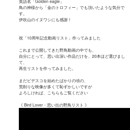
英語名「Golden eagle」
鳥の神様から「金のトロフィー」でも頂いたような気分で
す。
伊吹山のイヌワシにも感謝！
祝「10周年記念動画リスト」作ってみました
これまで公開してきた野鳥動画の中でも、
自分にとって、思い出深い作品だけを、20本ほど選びまし
て、
再生リストを作ってみました。
まだビデスコを始めたばかりの頃の、
荒削りな映像が多くて恥ずかしいですが
よろしければ、こちらもご覧ください
《 Bird Lover・思い出の野鳥リスト 》