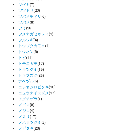
ツグミ
(7)
ツツドリ
(20)
ツバメチドリ
(6)
ツバメ
(8)
ツミ
(38)
ツメナガセキレイ
(1)
ツルシギ
(4)
トウゾクカモメ
(1)
トウネン
(8)
トビ
(11)
トモエガモ
(17)
トラツグミ
(19)
トラフズク
(28)
ナベヅル
(5)
ニシオジロビタキ
(16)
ニュウナイスズメ
(17)
ノグチゲラ
(1)
ノゴマ
(9)
ノジコ
(4)
ノスリ
(17)
ノハラツグミ
(2)
ノビタキ
(26)