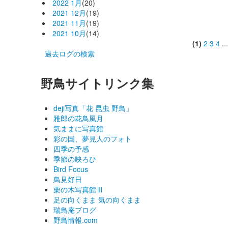
2022 1月
(20)
2021 12月
(19)
2021 11月
(19)
2021 10月
(14)
(1)
2
3
4
..
過去ログの検索
野鳥サイトリンク集
deji写真「花 昆虫 野鳥」
雅郎の花鳥風月
気ままに写真館
彩の国、夢見人のフォト
四季の予感
季節の映ろひ
Bird Focus
鳥見好日
栗の木写真館Ⅲ
足の向くまま 気の向くまま
瑞鳥庵ブログ
野鳥情報.com