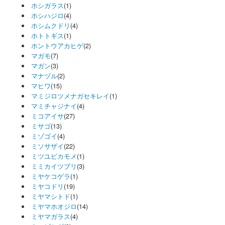
ホシガラス
(1)
ホシハジロ
(4)
ホシムクドリ
(4)
ホトトギス
(1)
ホントウアカヒゲ
(2)
マガモ
(7)
マガン
(3)
マナヅル
(2)
マヒワ
(15)
マミジロツメナガセキレイ
(1)
マミチャジナイ
(4)
ミコアイサ
(27)
ミサゴ
(13)
ミゾゴイ
(4)
ミソサザイ
(22)
ミツユビカモメ
(1)
ミミカイツブリ
(3)
ミヤケコゲラ
(1)
ミヤコドリ
(19)
ミヤマシトド
(1)
ミヤマホオジロ
(14)
ミヤマガラス
(4)