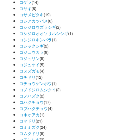
コゲラ
(14)
コサギ
(8)
コサメビタキ
(19)
コシアカツバメ
(6)
コシジロウズラシギ
(2)
コシジロオオソリハシシギ
(1)
コシジロキンパラ
(1)
コシャクシギ
(2)
ゴジュウカラ
(9)
コジュリン
(5)
コジュケイ
(5)
コスズガモ
(4)
コチドリ
(12)
コチョウゲンボウ
(1)
コノドジロムシクイ
(2)
コノハズク
(2)
コハクチョウ
(17)
コブハクチョウ
(4)
コホオアカ
(1)
コマドリ
(21)
コミミズク
(24)
コムクドリ
(9)
コモンシギ
(2)